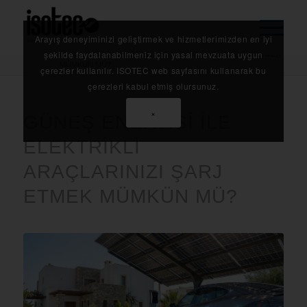
Arayış deneyiminizi geliştirmek ve hizmetlerimizden en iyi
Anasayfa
/
Blog
/
GÜNEŞ ENERJİSİ İLE ELEKTRİKLİ ARAÇLARINIZI ŞARJ ETMEK
şekilde faydalanabilmeniz için yasal mevzuata uygun
MÜMKÜN MÜ?...
çerezler kullanılır. ISOTEC web sayfasını kullanarak bu
çerezleri kabul etmiş olursunuz.
×
GÜNEŞ ENERJİSİ İLE
ELEKTRİKLİ
ARAÇLARINIZI ŞARJ
ETMEK MÜMKÜN MÜ?