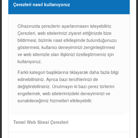
uzun vadede tasarruf sağladığı için bu yatırım geri dönüş
Çerezleri nasıl kullanıyoruz
sağlayacaktır.
7.
GELECEKTE GÜNEŞ ENERJİSİ İLE
Cihazınızda çerezlerin ayarlanmasını isteyebiliriz.
EV ŞARJI
Çerezleri, web sitelerimizi ziyaret ettiğinizde bize
bildirmesi, bizimle nasıl etkileşimde bulunduğunuzu
Gelecekte, güneş enerjisi ile elektrikli araç şarjı daha yaygın
göstermesi, kullanıcı deneyiminizi zenginleştirmesi
hale gelecektir. Yenilenebilir enerji kaynakları ve elektrikli
ve web sitemizle olan ilişkinizi özelleştirmemiz için
araç teknolojilerinin gelişmesiyle birlikte, bu tür sistemler
kullanıyoruz.
daha verimli ve erişilebilir olacaktır. Özellikle şehirlerde ve
büyük işletmelerde, güneş enerjisi ile şarj etme altyapısı
Farklı kategori başlıklarına tıklayarak daha fazla bilgi
yaygınlaşacak.
edinebilirsiniz. Ayrıca bazı tercihlerinizi de
değiştirebilirsiniz. Unutmayın ki bazı çerez türlerini
Güneş enerjisi ile elektrikli araç şarj etmek, hem çevreye
engellemek, web sitelerimizdeki deneyiminizi ve
duyarlı hem de ekonomik bir çözüm sunmaktadır.
GÜNEŞ
sunabileceğimiz hizmetleri etkileyebilir.
PANELLERİ
ve enerji depolama sistemleriyle, elektrikli
aracınızı temiz ve sürdürülebilir bir şekilde şarj edebilirsiniz.
Güneş enerjisinin geleceği parlak ve bu sistemlerin
Temel Web Sitesi Çerezleri
yaygınlaşması, daha temiz bir gelecek için önemli bir adım
olacaktır. Eğer hem çevre dostu bir ulaşım çözümü hem de