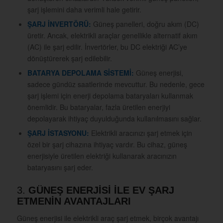
şarj işlemini daha verimli hale getirir.
ŞARJ İNVERTÖRÜ:
Güneş panelleri, doğru akım (DC)
üretir. Ancak, elektrikli araçlar genellikle alternatif akım
(AC) ile şarj edilir. İnvertörler, bu DC elektriği AC’ye
dönüştürerek şarj edilebilir.
BATARYA DEPOLAMA SİSTEMİ:
Güneş enerjisi,
sadece gündüz saatlerinde mevcuttur. Bu nedenle, gece
şarj işlemi için enerji depolama bataryaları kullanmak
önemlidir. Bu bataryalar, fazla üretilen enerjiyi
depolayarak ihtiyaç duyulduğunda kullanılmasını sağlar.
ŞARJ İSTASYONU:
Elektrikli aracınızı şarj etmek için
özel bir şarj cihazına ihtiyaç vardır. Bu cihaz, güneş
enerjisiyle üretilen elektriği kullanarak aracınızın
bataryasını şarj eder.
3.
GÜNEŞ ENERJİSİ İLE EV ŞARJ
ETMENİN AVANTAJLARI
Güneş enerjisi ile elektrikli araç şarj etmek, birçok avantajı