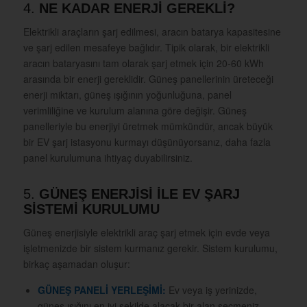
4.
NE KADAR ENERJİ GEREKLİ?
Elektrikli araçların şarj edilmesi, aracın batarya kapasitesine
ve şarj edilen mesafeye bağlıdır. Tipik olarak, bir elektrikli
aracın bataryasını tam olarak şarj etmek için 20-60 kWh
arasında bir enerji gereklidir. Güneş panellerinin üreteceği
enerji miktarı, güneş ışığının yoğunluğuna, panel
verimliliğine ve kurulum alanına göre değişir. Güneş
panelleriyle bu enerjiyi üretmek mümkündür, ancak büyük
bir EV şarj istasyonu kurmayı düşünüyorsanız, daha fazla
panel kurulumuna ihtiyaç duyabilirsiniz.
5.
GÜNEŞ ENERJİSİ İLE EV ŞARJ
SİSTEMİ KURULUMU
Güneş enerjisiyle elektrikli araç şarj etmek için evde veya
işletmenizde bir sistem kurmanız gerekir. Sistem kurulumu,
birkaç aşamadan oluşur:
GÜNEŞ PANELİ YERLEŞİMİ:
Ev veya iş yerinizde,
güneş ışığını en iyi şekilde alacak bir alan seçmeniz