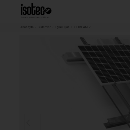
Anasayfa
/
Sistemler
/
Eğimli Çatı
/
ISOBEAM V