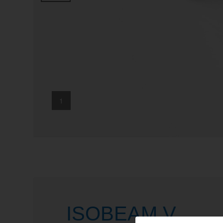
1
ISOBEAM V