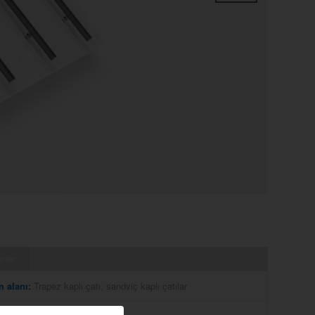
Sonraki
riler
m alanı:
Trapez kaplı çatı, sandviç kaplı çatılar