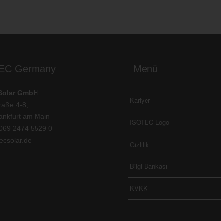
EC Germany
Menü
Solar GmbH
Kariyer
raße 4-8,
ankfurt am Main
ISOTEC Logo
069 2474 5529 0
ecsolar.de
Gizlilik
Bilgi Bankası
KVKK