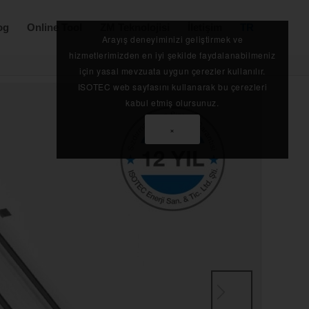
og
Online Tool
ZM Teknolojisi
İletişim
TR
Arayış deneyiminizi geliştirmek ve
hizmetlerimizden en iyi şekilde faydalanabilmeniz
için yasal mevzuata uygun çerezler kullanılır.
ISOTEC web sayfasını kullanarak bu çerezleri
kabul etmiş olursunuz.
×