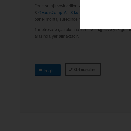
Ön montajlı sevk edilen ve montaj raylarına üstten ta
&
©EasyClamp V.1.3 kenar kelepçe
setleri tüm siste
panel montaj sürecinde %25’e kadar hızlı kurulum a
1 metrekare çatı alanına 1.4 – 2.4 kg ilave yük getir
arasında yer almaktadır.
Sizi arayalım
İletişim