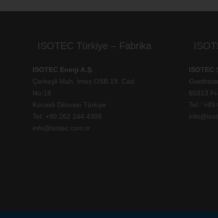
ISOTEC Türkiye – Fabrika
ISOT
ISOTEC Enerji A.Ş.
ISOTEC 
Çerkeşli Mah. İmes OSB 19. Cad.
Goethest
No:18
60313 Fr
Kocaeli Dilovası Türkiye
Tel.: +
49 
Tel: +
90 262 244 4309
info@isot
info@isotec.com.tr