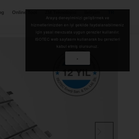
og
Online Tool
ZM Teknolojisi
İletişim
TR
Arayış deneyiminizi geliştirmek ve
hizmetlerimizden en iyi şekilde faydalanabilmeniz
için yasal mevzuata uygun çerezler kullanılır.
ISOTEC web sayfasını kullanarak bu çerezleri
kabul etmiş olursunuz.
×