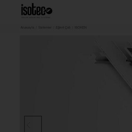
Anasayfa
/
Sistemler
/
Eğimli Çatı
/
ISOKEN