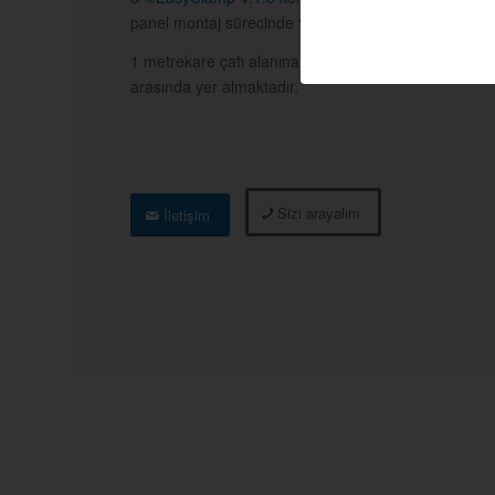
panel montaj sürecinde %25’e kadar hızlı kurulum a
1 metrekare çatı alanına 1.4 – 2.4 kg ilave yük getir
arasında yer almaktadır.
Sizi arayalım
İletişim