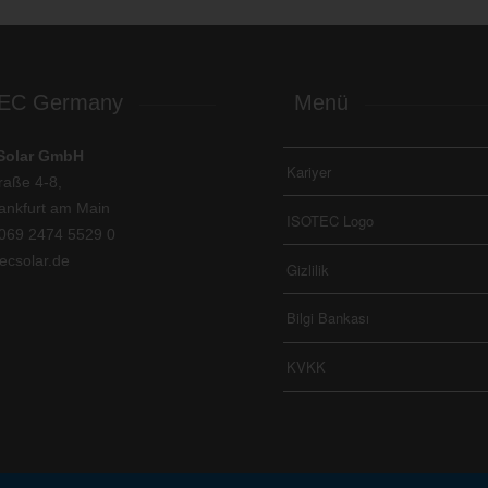
EC Germany
Menü
Solar GmbH
Kariyer
raße 4-8,
ankfurt am Main
ISOTEC Logo
069 2474 5529 0
ecsolar.de
Gizlilik
Bilgi Bankası
KVKK