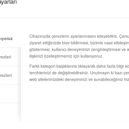
Ayarları
Uyumlu 
L: 1550
istemleri kenet çatılarda çatının üst
Çatı ka
r. Kenet çatı montaj sistemlerinde herhangi
Cihazınızda çerezlerin ayarlanmasını isteyebiliriz. Çerez
Kullanı
nıyoruz
ziyaret ettiğinizde bize bildirmesi, bizimle nasıl etkil
Rayla
EN montaj sistemi mukavemetli alüminyum
göstermesi, kullanıcı deneyiminizi zenginleştirmesi ve 
Pasl
yesinde çatı kaplamasının çıkıntılarına
ilişkinizi özelleştirmemiz için kullanıyoruz.
ezleri
Farklı kategori başlıklarına tıklayarak daha fazla bilgi ed
Teknik ö
leceği şekilde tasarlanmış olup, kenet
tercihlerinizi de değiştirebilirsiniz. Unutmayın ki bazı ç
ezleri
adır.
web sitelerimizdeki deneyiminizi ve sunabileceğimiz hizme
Yatay ve
uyumlulu
olmasının yanı sıra uzun ömürlü ve 12 Yıl
Ray Boy
belirtilen kar, rüzgar ve deprem yükleri
Yüksekl
kılabilen
©EasyClamp V.1.3 orta kelepçe
mlerimiz ile uyumlu olmakla birlikte güneş