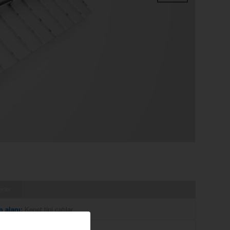
Sonraki
riler
m alanı:
Kenet tipi çatılar