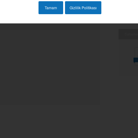
vantajı sağlamaktadır.
Tamam
Gizlilik Politikası
mekte olup, en hafif montaj sistemlerimiz
Datashe