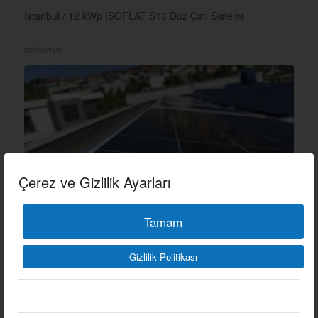
İstanbul / 12 kWp ISOFLAT S13 Düz Çatı Sistemi
02/09/2020
Çerez ve Gizlilik Ayarları
Tamam
Gizlilik Politikası
İZMIR / 10 KWP ISOFLAT