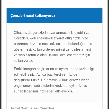
S13 DÜZ ÇATI SISTEMI
İzmir / 10 kWp ISOFLAT S13 Düz Çatı Sistemi
Çerezleri nasıl kullanıyoruz
31/08/2020
Cihazınızda çerezlerin ayarlanmasını isteyebiliriz.
Çerezleri, web sitelerimizi ziyaret ettiğinizde bize
bildirmesi, bizimle nasıl etkileşimde bulunduğunuzu
göstermesi, kullanıcı deneyiminizi zenginleştirmesi
ve web sitemizle olan ilişkinizi özelleştirmemiz için
kullanıyoruz.
Farklı kategori başlıklarına tıklayarak daha fazla bilgi
edinebilirsiniz. Ayrıca bazı tercihlerinizi de
değiştirebilirsiniz. Unutmayın ki bazı çerez türlerini
engellemek, web sitelerimizdeki deneyiminizi ve
sunabileceğimiz hizmetleri etkileyebilir.
KAHRAMANMARAŞ / 117
Temel Web Sitesi Çerezleri