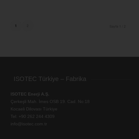
2
1
Sayfa 1 / 2
ISOTEC Türkiye – Fabrika
ISOTEC Enerji A.Ş.
Çerkeşli Mah. İmes OSB 19. Cad. No:18
Kocaeli Dilovası Türkiye
Tel: +
90 262 244 4309
info@isotec.com.tr