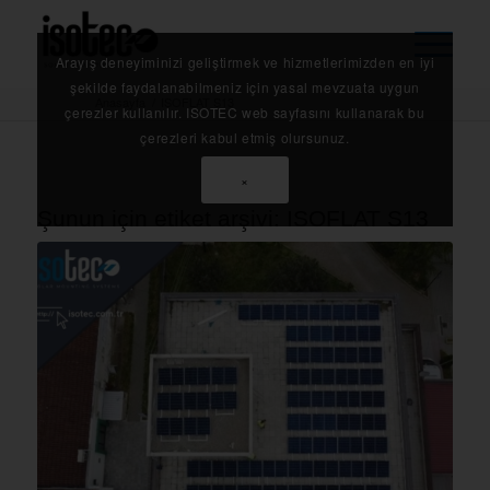
Arayış deneyiminizi geliştirmek ve hizmetlerimizden en iyi
şekilde faydalanabilmeniz için yasal mevzuata uygun
Anasayfa
/
ISOFLAT S13
çerezler kullanılır. ISOTEC web sayfasını kullanarak bu
çerezleri kabul etmiş olursunuz.
×
Şunun için etiket arşivi:
ISOFLAT S13