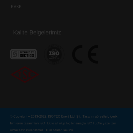
KVKK
Kalite Belgelerimiz
© Copyright – 2013-2022, ISOTEC Enerji Ltd. Şti.. Tasarım görselleri, içerik,
tüm ürün tasarımları ISOTEC’e ait olup hiç bir amaçla ISOTEC’in yazılı izni
olmaksızın kullanılamaz. Tüm hakları saklıdır.