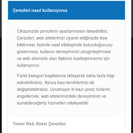
Çerezleri nasıl kullanıyoruz
Cihazınızda çerezlerin ayarlanmasını isteyebiliriz.
Çerezleri, web sitelerimizi ziyaret ettiğinizde bize
bildirmesi, bizimle nasıl etkileşimde bulunduğunuzu
göstermesi, kullanıcı deneyiminizi zenginleştirmesi
ISOTEC Türkiye – Fabrika
ve web sitemizle olan ilişkinizi özelleştirmemiz için
kullanıyoruz.
ISOTEC Enerji A.Ş.
Farklı kategori başlıklarına tıklayarak daha fazla bilgi
Çerkeşli Mah. İmes OSB 19. Cad. No:18
edinebilirsiniz. Ayrıca bazı tercihlerinizi de
Kocaeli Dilovası Türkiye
değiştirebilirsiniz. Unutmayın ki bazı çerez türlerini
Tel: +
90 262 244 4309
engellemek, web sitelerimizdeki deneyiminizi ve
info@isotec.com.tr
sunabileceğimiz hizmetleri etkileyebilir.
ISOTEC Germany
Temel Web Sitesi Çerezleri