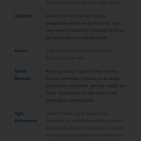
Sahibi kategorisine girmeyen diğer kişiler
Ziyaretçi
Şirketimizin sahip olduğu fiziksel
yerleşkelere çeşitli amaçlarla girmiş olan
veya internet sitelerimizi herhangi bir amaç
ile ziyaret eden tüm gerçek kişiler
Kanun
6698 Sayılı Kişisel Verilen Korunması
Kanunu’nu ifade eder.
İkincil
Kanun uyarınca, Kişisel Verileri Koruma
Mevzuat
Kurumu tarafından çıkarılan ya da alınan
herhangi bir yönetmelik, genelge, tebliğ, ilke
kararı veya benzeri bir idari karar ya da
genel görüş anlamına gelir.
İlgili
Verilerin teknik olarak depolanması,
Kullanıcılar
korunması ve yedeklenmesinden sorumlu
olan kişi ya da birim hariç olmak üzere veri
sorumlusu organizasyonu içerisinde veya