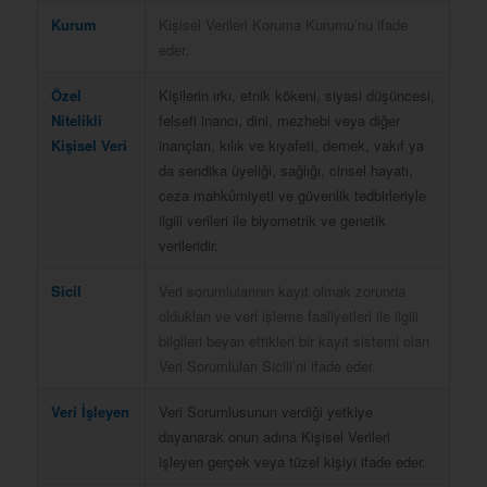
Kurum
Kişisel Verileri Koruma Kurumu’nu ifade
eder.
Özel
Kişilerin ırkı, etnik kökeni, siyasi düşüncesi,
Nitelikli
felsefi inancı, dini, mezhebi veya diğer
Kişisel Veri
inançları, kılık ve kıyafeti, dernek, vakıf ya
da sendika üyeliği, sağlığı, cinsel hayatı,
ceza mahkûmiyeti ve güvenlik tedbirleriyle
ilgili verileri ile biyometrik ve genetik
verileridir.
Sicil
Veri sorumlularının kayıt olmak zorunda
oldukları ve veri işleme faaliyetleri ile ilgili
bilgileri beyan ettikleri bir kayıt sistemi olan
Veri Sorumluları Sicili’ni ifade eder.
Veri İşleyen
Veri Sorumlusunun verdiği yetkiye
dayanarak onun adına Kişisel Verileri
işleyen gerçek veya tüzel kişiyi ifade eder.