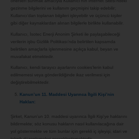
önerileri sunmak amacıyla Kullanıcı’nın İnternet Sitesi’ndeki
gezinme bilgilerini ve kullanım geçmişini takip edebilir;
Kullanıcı’dan toplanan bilgileri işleyebilir ve üçüncü kişiler
gibi diğer kaynaklardan alınan bilgilerle birlikte kullanabilir.
Kullanıcı, İsotec Enerji Anonim Şirketi ile paylaşabileceği
verilerin işbu Gizlilik Politikası’nda belirtilen kapsamda
belirtilen amaçlarla işlenmesine açıkça kabul, beyan ve
muvafakat etmektedir.
Kullanıcı, kendi tarayıcı ayarlarını cookies’lerin kabul
edilmemesi veya gönderildiğinde ikaz verilmesi için
değiştirebilmektedir.
Kanun’un 11. Maddesi Uyarınca İlgili Kişi’nin
Hakları:
Şirket, Kanun’un 10. maddesi uyarınca İlgili Kişi’ye haklarını
bildirmekte; söz konusu hakların nasıl kullanılacağına dair
yol göstermekte ve tüm bunlar için gerekli iç işleyişi, idari ve
teknik düzenlemeleri gerçekleştirmektedir.