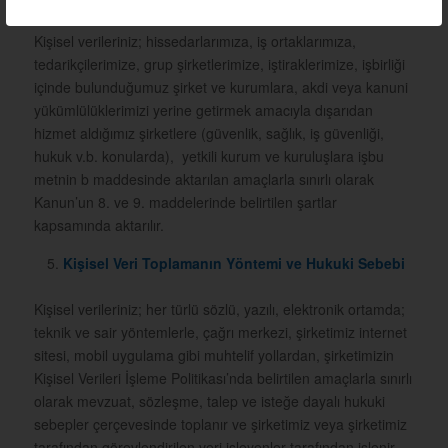
Kişisel verileriniz; hissedarlarımıza, iş ortaklarımıza,
tedarikçilerimize, grup şirketlerimize, iştiraklerimize, işbirliği
içinde bulunduğumuz şirket ve kurumlara, akdi veya kanuni
yükümlülüklerimizi yerine getirmek amacıyla dışarıdan
hizmet aldığımız şirketlere (güvenlik, sağlık, iş güvenliği,
hukuk v.b. konularda),
yetkili kurum ve kuruluşlara işbu
metnin b maddesinde aktarılan amaçlarla sınırlı olarak
Kanun’un 8. ve 9. maddelerinde belirtilen şartlar
kapsamında aktarılır.
Kişisel Veri Toplamanın Yöntemi ve Hukuki Sebebi
Kişisel verileriniz; her türlü sözlü, yazılı, elektronik ortamda;
teknik ve sair yöntemlerle, çağrı merkezi, şirketimiz internet
sitesi, mobil uygulama gibi muhtelif yollardan, şirketimizin
Kişisel Verileri İşleme Politikası’nda belirtilen amaçlarla sınırlı
olarak mevzuat, sözleşme, talep ve isteğe dayalı hukuki
sebepler çerçevesinde toplanır ve şirketimiz veya şirketimiz
tarafından görevlendirilen veri işleyenler tarafından işlenir.