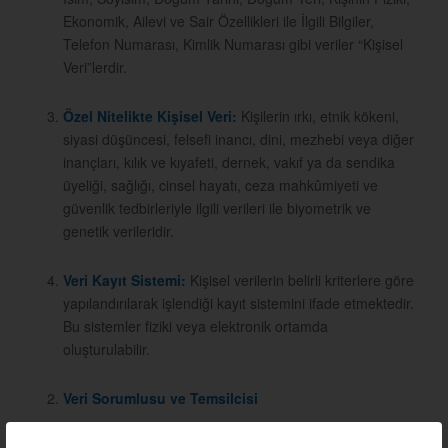
Ekonomik, Ailevi ve Sair Özellikleri ile İlgili Bilgiler,
Telefon Numarası, Kimlik Numarası gibi veriler “Kişisel
Veri”lerdir.
Özel Nitelikte Kişisel Veri:
Kişilerin ırkı, etnik kökeni,
siyasi düşüncesi, felsefi inancı, dini, mezhebi veya diğer
inançları, kılık ve kıyafeti, dernek, vakıf ya da sendika
üyeliği, sağlığı, cinsel hayatı, ceza mahkûmiyeti ve
güvenlik tedbirleriyle ilgili verileri ile biyometrik ve
genetik verileridir.
Veri Kayıt Sistemi:
Kişisel verilerin belirli kriterlere göre
yapılandırılarak işlendiği kayıt sistemini ifade etmektedir.
Bu sistemler fiziki veya elektronik ortamda
oluşturulabilir.
Veri Sorumlusu ve Temsilcisi
Kişisel verileriniz, Kişisel Verilerin Korunması Kanunu