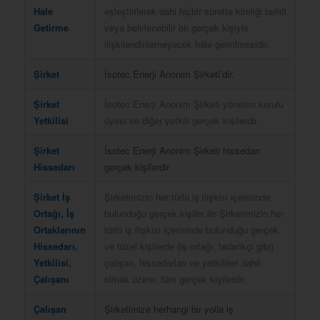
Hale
eşleştirilerek dahi hiçbir surette kimliği belirli
Getirme
veya belirlenebilir bir gerçek kişiyle
ilişkilendirilemeyecek hâle getirilmesidir.
Şirket
İsotec Enerji Anonim Şirketi’dir.
Şirket
İsotec Enerji Anonim Şirketi yönetim kurulu
Yetkilisi
üyesi ve diğer yetkili gerçek kişilerdir.
Şirket
İsotec Enerji Anonim Şirketi hissedarı
Hissedarı
gerçek kişilerdir.
Şirket İş
Şirketimizin her türlü iş ilişkisi içerisinde
Ortağı, İş
bulunduğu gerçek kişiler ile Şirketimizin her
Ortaklarının
türlü iş ilişkisi içerisinde bulunduğu gerçek
Hissedarı,
ve tüzel kişilerde (iş ortağı, tedarikçi gibi)
Yetkilisi,
çalışan, hissedarları ve yetkilileri dahil
Çalışanı
olmak üzere, tüm gerçek kişilerdir.
Çalışan
Şirketimize herhangi bir yolla iş