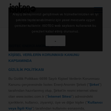
Arayış deneyiminizi geliştirmek ve hizmetlerimizden en iyi
şekilde faydalanabilmeniz için yasal mevzuata uygun
Anasayfa
/
Anasayfa
/
KVKK
çerezler kullanılır. ISOTEC web sayfasını kullanarak bu
çerezleri kabul etmiş olursunuz.
×
İSOTEC ENERJİ ANONİM ŞİRKETİ
KİŞİSEL VERİLERİN KORUNMASI KANUNU
KAPSAMINDA
GİZLİLİK POLİTİKASI
Bu Gizlilik Politikası 6698 Sayılı Kişisel Verilerin Korunması
Kanunu çerçevesinde İsotec Enerji Anonim Şirketi (“
Şirket
”)
tarafından hazırlanmış olup, Şirket’in resmi internet sitesi
olan www.isotec.com.tr (“
İnternet Sitesi
”) adresindeki
içeriklerin, kullanıcı, ziyaretçi, üye ve diğer kişiler (“
Kullanıcı
veya İlgili Kişi
”) tarafından kullanımı esnasında,