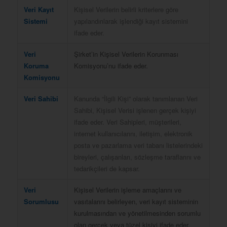
Veri Kayıt
Kişisel Verilerin belirli kriterlere göre
Sistemi
yapılandırılarak işlendiği kayıt sistemini
ifade eder.
Veri
Şirket’in Kişisel Verilerin Korunması
Koruma
Komisyonu’nu ifade eder.
Komisyonu
Veri Sahibi
Kanunda “İlgili Kişi” olarak tanımlanan Veri
Sahibi, Kişisel Verisi işlenen gerçek kişiyi
ifade eder. Veri Sahipleri, müşterileri,
internet kullanıcılarını, iletişim, elektronik
posta ve pazarlama veri tabanı listelerindeki
bireyleri, çalışanları, sözleşme taraflarını ve
tedarikçileri de kapsar.
Veri
Kişisel Verilerin işleme amaçlarını ve
Sorumlusu
vasıtalarını belirleyen, veri kayıt sisteminin
kurulmasından ve yönetilmesinden sorumlu
olan gerçek veya tüzel kişiyi ifade eder.