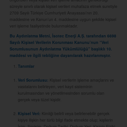
süreyle sınırlı olarak kişisel verileri muhafaza etmek suretiyle
2709 Sayılı Türkiye Cumhuriyeti Anayasası’nın 20.
maddesine ve Kanun’un 4. maddesine uygun şekilde kişisel
veri işleme faaliyetinde bulunmaktadır.
Bu Aydınlatma Metni,
İsotec Enerji A.Ş.
tarafından 6698
Sayılı Kişisel Verilerin Korunması Kanunu’nun “Veri
Sorumlusunun Aydınlatma Yükümlülüğü” başlıklı 10.
maddesi ve ilgili tebliğine dayanılarak hazırlanmıştır.
Tanımlar
Veri Sorumlusu:
Kişisel verilerin işleme amaçlarını ve
vasıtalarını belirleyen, veri kayıt sisteminin
kurulmasından ve yönetilmesinden sorumlu olan
gerçek veya tüzel kişidir.
Kişisel Veri:
Kimliği belirli veya belirlenebilir gerçek
kişiye ilişkin her türlü bilgi ifade etmekte olup; kişilerin
İsim, Soyisim, Doğum Tarihi, Doğum Yeri, Kişinin Fiziki,