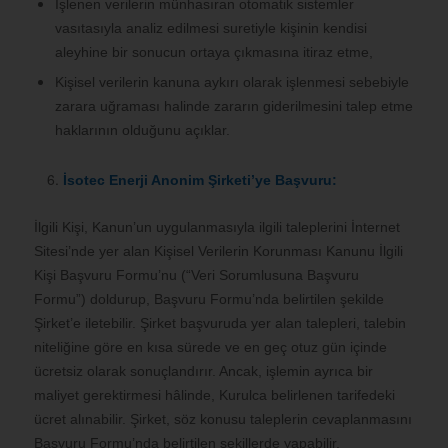
İşlenen verilerin münhasıran otomatik sistemler
vasıtasıyla analiz edilmesi suretiyle kişinin kendisi
aleyhine bir sonucun ortaya çıkmasına itiraz etme,
Kişisel verilerin kanuna aykırı olarak işlenmesi sebebiyle
zarara uğraması halinde zararın giderilmesini talep etme
haklarının olduğunu açıklar.
İsotec Enerji Anonim Şirketi
’ye Başvuru:
İlgili Kişi, Kanun’un uygulanmasıyla ilgili taleplerini İnternet
Sitesi’nde yer alan Kişisel Verilerin Korunması Kanunu İlgili
Kişi Başvuru Formu’nu (“Veri Sorumlusuna Başvuru
Formu”) doldurup, Başvuru Formu’nda belirtilen şekilde
Şirket’e iletebilir. Şirket başvuruda yer alan talepleri, talebin
niteliğine göre en kısa sürede ve en geç otuz gün içinde
ücretsiz olarak sonuçlandırır. Ancak, işlemin ayrıca bir
maliyet gerektirmesi hâlinde, Kurulca belirlenen tarifedeki
ücret alınabilir. Şirket, söz konusu taleplerin cevaplanmasını
Başvuru Formu’nda belirtilen şekillerde yapabilir.