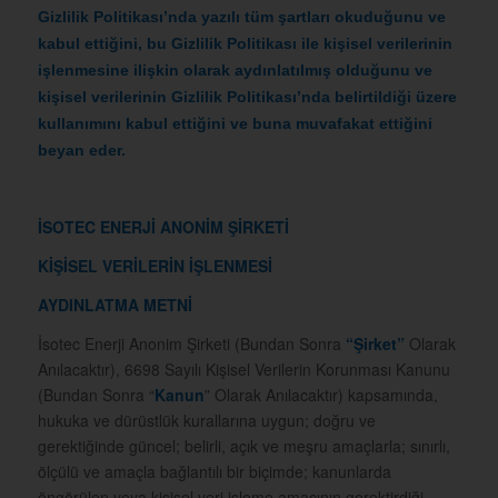
Gizlilik Politikası’nda yazılı tüm şartları okuduğunu ve
kabul ettiğini, bu Gizlilik Politikası ile kişisel verilerinin
işlenmesine ilişkin olarak aydınlatılmış olduğunu ve
kişisel verilerinin Gizlilik Politikası’nda belirtildiği üzere
kullanımını kabul ettiğini ve buna muvafakat ettiğini
beyan eder.
İSOTEC ENERJİ ANONİM ŞİRKETİ
KİŞİSEL VERİLERİN İŞLENMESİ
AYDINLATMA METNİ
İsotec Enerji Anonim Şirketi (Bundan Sonra
“Şirket”
Olarak
Anılacaktır), 6698 Sayılı Kişisel Verilerin Korunması Kanunu
(Bundan Sonra “
Kanun
” Olarak Anılacaktır) kapsamında,
hukuka ve dürüstlük kurallarına uygun; doğru ve
gerektiğinde güncel; belirli, açık ve meşru amaçlarla; sınırlı,
ölçülü ve amaçla bağlantılı bir biçimde; kanunlarda
öngörülen veya kişisel veri işleme amacının gerektirdiği