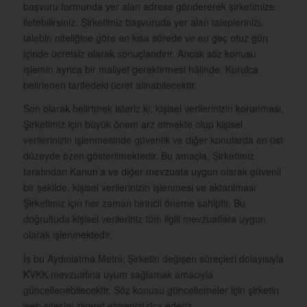
başvuru formunda yer alan adrese göndererek şirketimize
iletebilirsiniz. Şirketimiz başvuruda yer alan taleplerinizi,
talebin niteliğine göre en kısa sürede ve en geç otuz gün
içinde ücretsiz olarak sonuçlandırır. Ancak söz konusu
işlemin ayrıca bir maliyet gerektirmesi hâlinde, Kurulca
belirlenen tarifedeki ücret alınabilecektir.
Son olarak belirtmek isteriz ki; kişisel verilerinizin korunması,
Şirketimiz için büyük önem arz etmekte olup kişisel
verilerinizin işlenmesinde güvenlik ve diğer konularda en üst
düzeyde özen gösterilmektedir. Bu amaçla, Şirketimiz
tarafından Kanun’a ve diğer mevzuata uygun olarak güvenli
bir şekilde, kişisel verilerinizin işlenmesi ve aktarılması
Şirketimiz için her zaman birincil öneme sahiptir. Bu
doğrultuda kişisel verileriniz tüm ilgili mevzuatlara uygun
olarak işlenmektedir.
İş bu Aydınlatma Metni, Şirketin değişen süreçleri dolayısıyla
KVKK mevzuatına uyum sağlamak amacıyla
güncellenebilecektir. Söz konusu güncellemeler için şirketin
web sitesini ziyaret etmenizi rica ederiz.