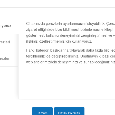
ÜRETIMI NA
ÇALIŞIYOR?
neş Panelleri Nedir? Son yıllarda,
ERJİSİ teknolojileri hızla
BLOG
 ve sürdürülebilir enerji çözümleri
Cihazınızda çerezlerin ayarlanmasını isteyebiliriz. Çerez
nıyoruz
n gün daha verimli hale geliyor.
ziyaret ettiğinizde bize bildirmesi, bizimle nasıl etkil
BIFACIAL GÜNEŞ PANELLE
GÜNEŞ PANELLERİ, bu
göstermesi, kullanıcı deneyiminizi zenginleştirmesi ve 
BIFACIAL GÜNEŞ PANELLER
erin öncülerinden…
ilişkinizi özelleştirmemiz için kullanıyoruz.
da anlaşılacağı gibi, hem ö
ezleri
hem de arka yüzeyinden ışık 
Farklı kategori başlıklarına tıklayarak daha fazla bilgi ed
üreten güneş panelleridir. G
tercihlerinizi de değiştirebilirsiniz. Unutmayın ki bazı ç
ezleri
güneş panelleri yalnızca ön
web sitelerimizdeki deneyiminizi ve sunabileceğimiz hizme
yüzeylerinden…
12/03/2025
Tamam
Gizlilik Politikası