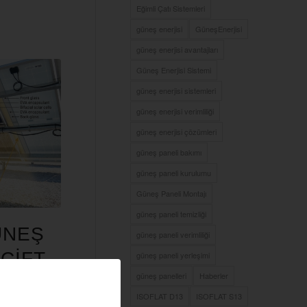
Eğimli Çatı Sistemleri
güneş enerjisi
GüneşEnerjisi
güneş enerjisi avantajları
Güneş Enerjisi Sistemi
güneş enerjisi sistemleri
güneş enerjisi verimliliği
güneş enerjisi çözümleri
güneş paneli bakımı
güneş paneli kurulumu
Güneş Paneli Montajı
güneş paneli temizliği
ÜNEŞ
güneş paneli verimliliği
 ÇIFT
güneş paneli yerleşimi
güneş panelleri
Haberler
ERJI
ISOFLAT D13
ISOFLAT S13