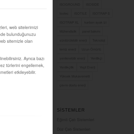
SIL
ISOGROUND
ISOSIDE
Isotec
ISOTILE
ISOTRAP S
ISOTRAP XL
karbon ayak izi
leri, web sitelerimizi
Mühendislik
panel bakımı
eşimde bulunduğunuzu
Rİ NEDİR?
sürdürülebilir enerji
Teknoloji
web sitemizle olan
İ, adından
n yüzeyinden
temiz enerji
Uzun Ömürlü
alarak enerji
inebilirsiniz. Ayrıca bazı
yenilenebilir enerji
Yenilikçi
eleneksel
erez türlerini engellemek,
Yenilikçilik
Yeşil Enerji
tleri etkileyebilir.
Yüksek Mukavemetli
çevre dostu enerji
SISTEMLER
Eğimli Çatı Sistemleri
Düz Çatı Sistemleri