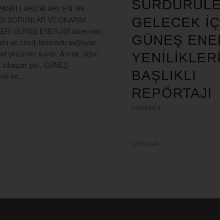
SÜRDÜRÜLE
ANELİ ARIZALARI: EN SIK
N SORUNLAR VE ONARIM
GELECEK IÇ
ERİ GÜNEŞ ENERJİSİ sistemleri,
GÜNEŞ ENER
stu ve enerji tasarrufu sağlayan
 çözümler sunar. Ancak, diğer
YENILIKLER
k cihazlar gibi, GÜNEŞ
BAŞLIKLI
ERİ de…
REPÖRTAJI
HABERLER
17/01/2024