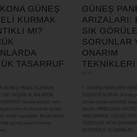
LKONA GÜNEŞ
GÜNEŞ PAN
ELİ KURMAK
ARIZALARI:
TIKLI MI?
SIK GÖRÜL
ÇÜK
SORUNLAR 
ANLARDA
ONARIM
YÜK TASARRUF
TEKNİKLERİ
BLOG
A GÜNEŞ PANELİ KURMAK
1. GÜNEŞ PANELİNİN VERİ
LI MI? KÜÇÜK ALANLARDA
DÜŞMESİ SORUN: Güneş pan
ASARRUF Güneş enerjisi, hem
zaman içinde verimliliği düşeb
duyarlı hem de ekonomik açıdan
durum, PANELDEKİ HÜCRE
 bir enerji kaynağıdır. Ancak birçok
YAŞLANMASI, GÖLGELEME,
erinde güneş paneli kurmayı
YÜZEYLER VEYA DONANIM
ken,…
NEDENİYLE OLUŞABİLİR.