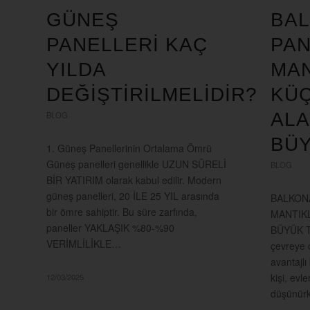
GÜNEŞ
BA
PANELLERI KAÇ
PAN
YILDA
MAN
DEĞIŞTIRILMELIDIR?
KÜ
AL
BLOG
BÜ
1. Güneş Panellerinin Ortalama Ömrü
Güneş panelleri genellikle UZUN SÜRELİ
BLOG
BİR YATIRIM olarak kabul edilir. Modern
güneş panelleri, 20 İLE 25 YIL arasında
BALKON
bir ömre sahiptir. Bu süre zarfında,
MANTIK
paneller YAKLAŞIK %80-%90
BÜYÜK T
VERİMLİLİKLE…
çevreye 
avantajlı
kişi, evl
12/03/2025
düşünür