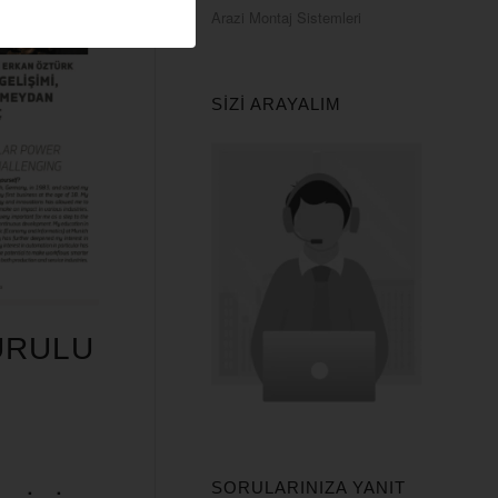
Arazi Montaj Sistemleri
SIZI ARAYALIM
URULU
Z
SORULARINIZA YANIT