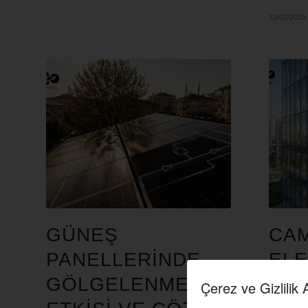
12/03/2025
GÜNEŞ
CAM
PANELLERİNDE
ELE
GÖLGELENME
ÜRE
Çerez ve Gizlilik 
BLOG