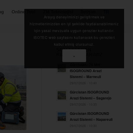
og
Online Tool
ZM Teknolojisi
İletişim
TR
Arayış deneyiminizi geliştirmek ve
hizmetlerimizden en iyi şekilde faydalanabilmeniz
için yasal mevzuata uygun çerezler kullanılır.
ISOTEC web sayfasını kullanarak bu çerezleri
kabul etmiş olursunuz.
SON EKLENEN
REFERANSLARIMIZ
×
Gürcistan / 75 MW
ISOGROUND Arazi
Sistemi – Marneuli
29/07/2026 - 10:40
Gürcistan ISOGROUND
Arazi Sistemi – Sagarejo
29/07/2026 - 10:35
Gürcistan ISOGROUND
Arazi Sistemi – Napareuli
29/07/2026 - 10:30