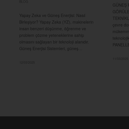
BLOG
GÜNEŞ P
GÖRÜLE
Yapay Zeka ve Güneş Enerjisi: Nasıl
TEKNİKL
Birleşiyor? Yapay Zeka (YZ), makinelerin
çevre do
insan benzeri düşünme, öğrenme ve
mükemmel
problem çözme yeteneklerine sahip
teknoloji
olmasını sağlayan bir teknoloji alanıdır.
PANELL
Güneş Enerjisi Sistemleri, güneş…
11/03/2025
12/03/2025