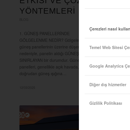
ETKİSİ VE ÇÖZÜM
YÖNTEMLERİ
Şeffaf Gü
GÜNEŞ EN
BLOG
gelişiyor
Çerezleri nasıl kulla
her geçe
1. GÜNEŞ PANELLERİNDE
ŞEFFAF 
GÖLGELENME NEDİR? Gölgeleme,
gelişmel
güneş panellerinin üzerine düşen GÖLGE
Temel Web Sitesi Çer
nedeniyle, panelin aldığı GÜNEŞ IŞIĞINI
SINIRLAYAN bir durumdur. Güneş
12/03/2025
Google Analytics Çer
panelleri, genellikle açık havada,
doğrudan güneş ışığına…
Diğer dış hizmetler
12/03/2025
Gizlilik Politikası