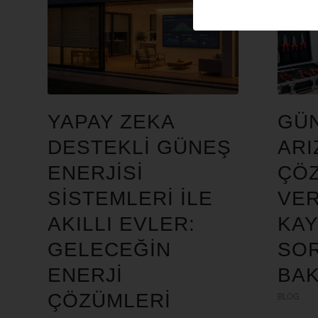
YAPAY ZEKA
GÜN
DESTEKLI GÜNEŞ
ARI
ENERJISI
ÇÖZ
SISTEMLERI ILE
VER
AKILLI EVLER:
KAY
GELECEĞIN
SOR
ENERJI
BAK
ÇÖZÜMLERI
BLOG