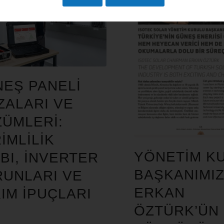
EŞ PANELI
ZALARI VE
ÜMLERI:
IMLILIK
YÖNETIM K
BI, İNVERTER
BAŞKANIMI
UNLARI VE
ERKAN
IM İPUÇLARI
ÖZTÜRK’ÜN