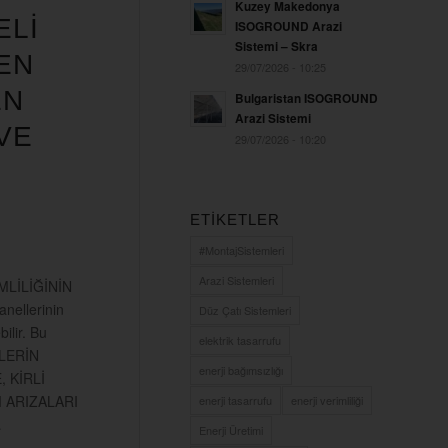
Kuzey Makedonya
ELİ
ISOGROUND Arazi
Sistemi – Skra
 EN
29/07/2026 - 10:25
EN
Bulgaristan ISOGROUND
Arazi Sistemi
VE
29/07/2026 - 10:20
ETIKETLER
#MontajSistemleri
Arazi Sistemleri
MLİLİĞİNİN
ellerinin
Düz Çatı Sistemleri
ilir. Bu
elektrik tasarrufu
LERİN
enerji bağımsızlığı
 KİRLİ
 ARIZALARI
enerji tasarrufu
enerji verimliliği
…
Enerji Üretimi