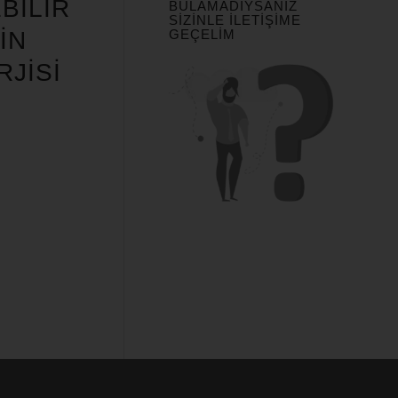
BILIR
BULAMADIYSANIZ
SIZINLE İLETIŞIME
GEÇELIM
IN
JISI
I