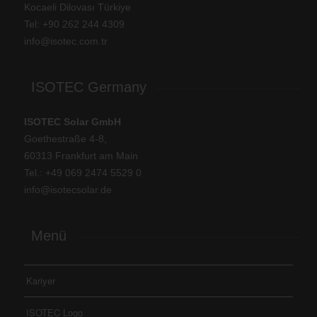
Kocaeli Dilovası Türkiye
Tel: +
90 262 244 4309
info@isotec.com.tr
ISOTEC Germany
ISOTEC Solar GmbH
Goethestraße 4-8,
60313 Frankfurt am Main
Tel.: +
49 069 2474 5529 0
info@isotecsolar.de
Menü
Kariyer
ISOTEC Logo