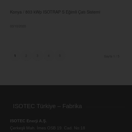
Konya / 803 kWp ISOTRAP S Eğimli Çatı Sistemi
03/10/2020
2
3
4
5
1
Sayfa 1 / 5
ISOTEC Türkiye – Fabrika
ISOTEC Enerji A.Ş.
Çerkeşli Mah. İmes OSB 19. Cad. No:18