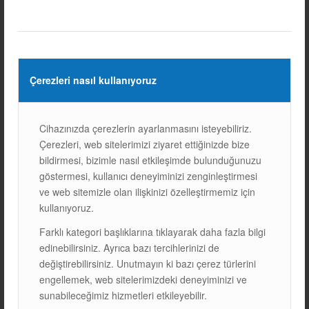
GAZIANTEP / 1126 KWP
ISOTRAP S EĞIMLI ÇATI
Çerezleri nasıl kullanıyoruz
SISTEMI
Cihazınızda çerezlerin ayarlanmasını isteyebiliriz.
Çerezleri, web sitelerimizi ziyaret ettiğinizde bize
bildirmesi, bizimle nasıl etkileşimde bulunduğunuzu
13/01/2021
göstermesi, kullanıcı deneyiminizi zenginleştirmesi
ve web sitemizle olan ilişkinizi özelleştirmemiz için
kullanıyoruz.
Farklı kategori başlıklarına tıklayarak daha fazla bilgi
edinebilirsiniz. Ayrıca bazı tercihlerinizi de
değiştirebilirsiniz. Unutmayın ki bazı çerez türlerini
engellemek, web sitelerimizdeki deneyiminizi ve
sunabileceğimiz hizmetleri etkileyebilir.