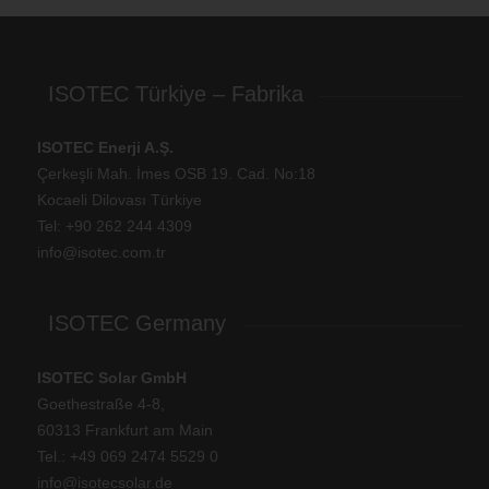
ISOTEC Türkiye – Fabrika
ISOTEC Enerji A.Ş.
Çerkeşli Mah. İmes OSB 19. Cad. No:18
Kocaeli Dilovası Türkiye
Tel: +
90 262 244 4309
info@isotec.com.tr
ISOTEC Germany
ISOTEC Solar GmbH
Goethestraße 4-8,
60313 Frankfurt am Main
Tel.: +
49 069 2474 5529 0
info@isotecsolar.de