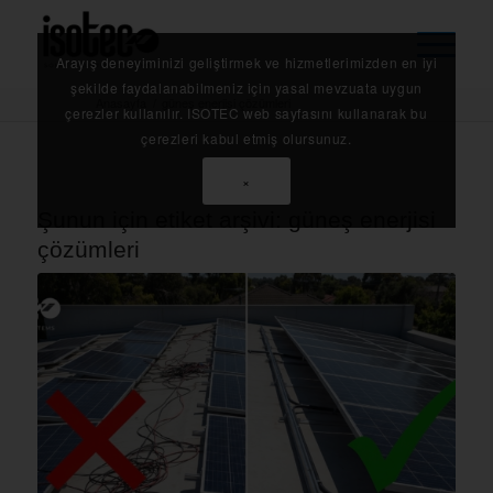
Arayış deneyiminizi geliştirmek ve hizmetlerimizden en iyi
şekilde faydalanabilmeniz için yasal mevzuata uygun
Anasayfa
/
güneş enerjisi çözümleri
çerezler kullanılır. ISOTEC web sayfasını kullanarak bu
çerezleri kabul etmiş olursunuz.
×
Şunun için etiket arşivi:
güneş enerjisi
çözümleri