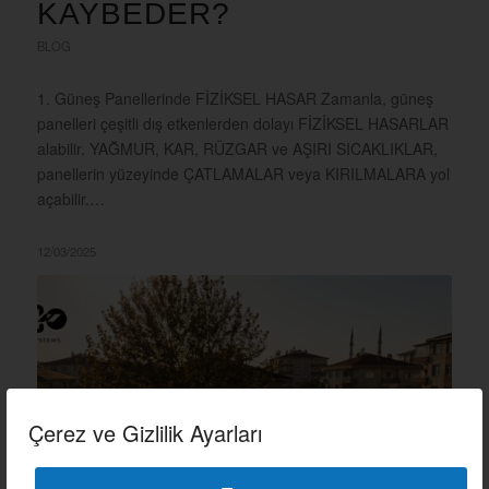
KAYBEDER?
BLOG
1. Güneş Panellerinde FİZİKSEL HASAR Zamanla, güneş
panelleri çeşitli dış etkenlerden dolayı FİZİKSEL HASARLAR
alabilir. YAĞMUR, KAR, RÜZGAR ve AŞIRI SICAKLIKLAR,
panellerin yüzeyinde ÇATLAMALAR veya KIRILMALARA yol
açabilir.…
12/03/2025
Çerez ve Gizlilik Ayarları