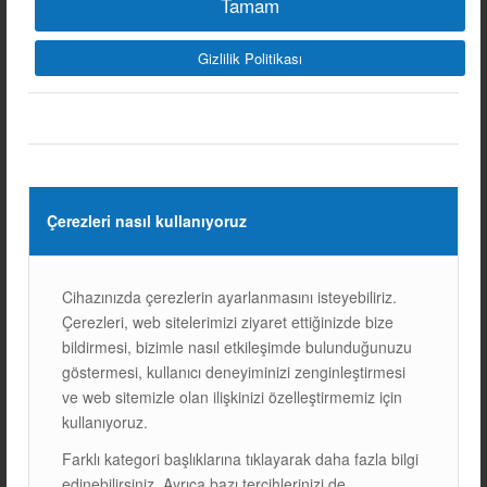
Tamam
Gizlilik Politikası
GÜNEŞ PANELLERİNDE
GÖLGELENME ETKİSİ VE
Çerezleri nasıl kullanıyoruz
ÇÖZÜM YÖNTEMLERİ
BLOG
Cihazınızda çerezlerin ayarlanmasını isteyebiliriz.
Çerezleri, web sitelerimizi ziyaret ettiğinizde bize
1. GÜNEŞ PANELLERİNDE GÖLGELENME NEDİR?
bildirmesi, bizimle nasıl etkileşimde bulunduğunuzu
Gölgeleme, güneş panellerinin üzerine düşen GÖLGE
göstermesi, kullanıcı deneyiminizi zenginleştirmesi
nedeniyle, panelin aldığı GÜNEŞ IŞIĞINI SINIRLAYAN bir
ve web sitemizle olan ilişkinizi özelleştirmemiz için
durumdur. Güneş panelleri, genellikle açık havada,
kullanıyoruz.
doğrudan güneş ışığına…
Farklı kategori başlıklarına tıklayarak daha fazla bilgi
12/03/2025
edinebilirsiniz. Ayrıca bazı tercihlerinizi de