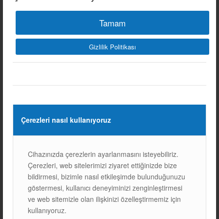
Tamam
Gizlilik Politikası
GÜNEŞ PANELI
MONTAJINDA EN SIK
Çerezleri nasıl kullanıyoruz
YAPILAN HATALAR VE
ÇÖZÜMLERI
Cihazınızda çerezlerin ayarlanmasını isteyebiliriz.
BLOG
Çerezleri, web sitelerimizi ziyaret ettiğinizde bize
bildirmesi, bizimle nasıl etkileşimde bulunduğunuzu
1. YANLIŞ YÖN VE AÇI SEÇİMİ Güneş panellerinin verimli
göstermesi, kullanıcı deneyiminizi zenginleştirmesi
çalışabilmesi için doğru yön ve açıya yerleştirilmesi
ve web sitemizle olan ilişkinizi özelleştirmemiz için
önemlidir. Türkiye’de, güneş panelleri en verimli şekilde
kullanıyoruz.
GÜNEY YÖNÜNE yerleştirilir ve 30-40 DERECE arasında…