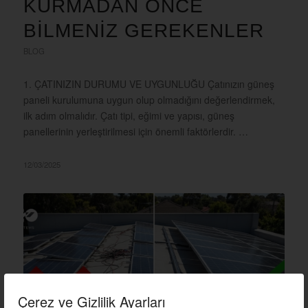
KURMADAN ÖNCE
BİLMENİZ GEREKENLER
BLOG
1. ÇATINIZIN DURUMU VE UYGUNLUĞU Çatınızın güneş
paneli kurulumuna uygun olup olmadığını değerlendirmek,
ilk adım olmalıdır. Çatı tipi, eğimi ve yapısı, güneş
panellerinin yerleştirilmesi için önemli faktörlerdir. …
12/03/2025
Çerez ve Gizlilik Ayarları