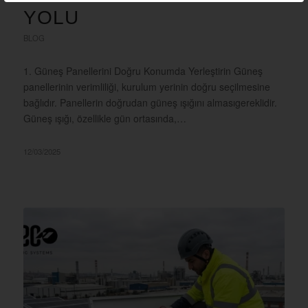
YOLU
BLOG
1. Güneş Panellerini Doğru Konumda Yerleştirin Güneş
panellerinin verimliliği, kurulum yerinin doğru seçilmesine
bağlıdır. Panellerin doğrudan güneş ışığını almasıgereklidir.
Güneş ışığı, özellikle gün ortasında,…
12/03/2025