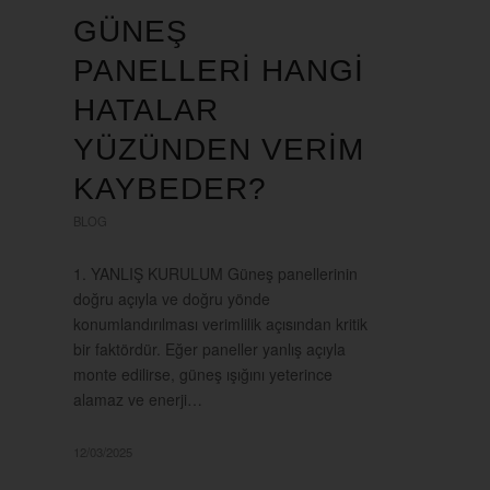
GÜNEŞ
PANELLERI HANGI
HATALAR
YÜZÜNDEN VERIM
KAYBEDER?
BLOG
1. YANLIŞ KURULUM Güneş panellerinin
doğru açıyla ve doğru yönde
konumlandırılması verimlilik açısından kritik
bir faktördür. Eğer paneller yanlış açıyla
monte edilirse, güneş ışığını yeterince
alamaz ve enerji…
12/03/2025