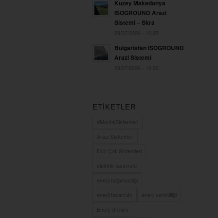
Kuzey Makedonya
ISOGROUND Arazi
Sistemi – Skra
29/07/2026 - 10:25
Bulgaristan ISOGROUND
Arazi Sistemi
29/07/2026 - 10:20
ETIKETLER
#MontajSistemleri
Arazi Sistemleri
Düz Çatı Sistemleri
elektrik tasarrufu
enerji bağımsızlığı
enerji tasarrufu
enerji verimliliği
Enerji Üretimi