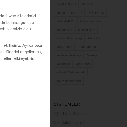
ISOGROUND
ISOSIDE
Isotec
ISOTILE
ISOTRAP S
leri, web sitelerimizi
ISOTRAP XL
karbon ayak izi
eşimde bulunduğunuzu
web sitemizle olan
Mühendislik
panel bakımı
sürdürülebilir enerji
Teknoloji
inebilirsiniz. Ayrıca bazı
temiz enerji
Uzun Ömürlü
erez türlerini engellemek,
yenilenebilir enerji
Yenilikçi
tleri etkileyebilir.
Yenilikçilik
Yeşil Enerji
Yüksek Mukavemetli
çevre dostu enerji
SISTEMLER
Eğimli Çatı Sistemleri
Düz Çatı Sistemleri