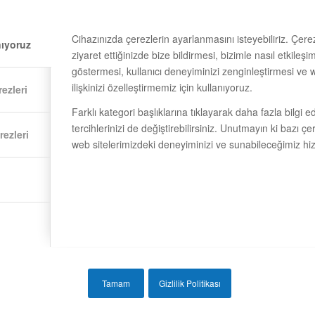
Cihazınızda çerezlerin ayarlanmasını isteyebiliriz. Çerez
nıyoruz
ziyaret ettiğinizde bize bildirmesi, bizimle nasıl etkil
göstermesi, kullanıcı deneyiminizi zenginleştirmesi ve 
ilişkinizi özelleştirmemiz için kullanıyoruz.
ezleri
Farklı kategori başlıklarına tıklayarak daha fazla bilgi ed
tercihlerinizi de değiştirebilirsiniz. Unutmayın ki bazı ç
ezleri
web sitelerimizdeki deneyiminizi ve sunabileceğimiz hizme
Tamam
Gizlilik Politikası