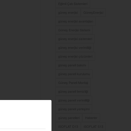
Eğimli Çatı Sistemleri
güneş enerjisi
GüneşEnerjisi
güneş enerjisi avantajları
Güneş Enerjisi Sistemi
güneş enerjisi sistemleri
güneş enerjisi verimliliği
güneş enerjisi çözümleri
güneş paneli bakımı
güneş paneli kurulumu
Güneş Paneli Montajı
güneş paneli temizliği
güneş paneli verimliliği
güneş paneli yerleşimi
güneş panelleri
Haberler
ISOFLAT D13
ISOFLAT S13