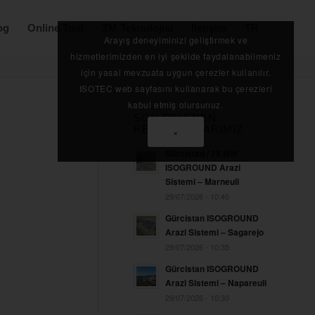
og
Online Tool
ZM Teknolojisi
İletişim
TR
Arayış deneyiminizi geliştirmek ve
hizmetlerimizden en iyi şekilde faydalanabilmeniz
için yasal mevzuata uygun çerezler kullanılır.
ISOTEC web sayfasını kullanarak bu çerezleri
kabul etmiş olursunuz.
SON EKLENEN
REFERANSLARIMIZ
×
Gürcistan / 75 MW
ISOGROUND Arazi
Sistemi – Marneuli
29/07/2026 - 10:40
Gürcistan ISOGROUND
Arazi Sistemi – Sagarejo
29/07/2026 - 10:35
Gürcistan ISOGROUND
Arazi Sistemi – Napareuli
29/07/2026 - 10:30