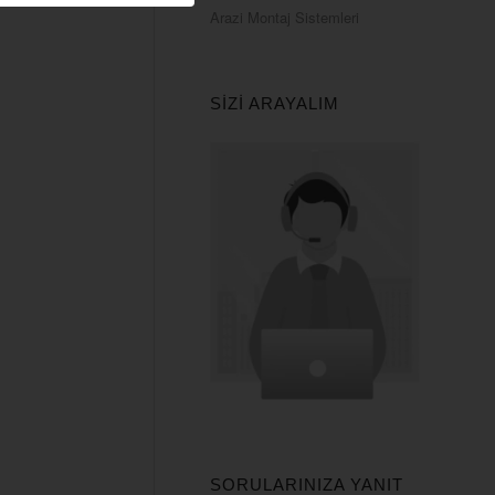
Arazi Montaj Sistemleri
SIZI ARAYALIM
SORULARINIZA YANIT