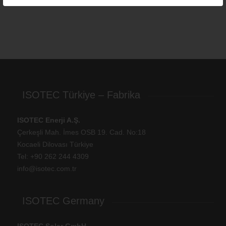
ISOTEC Türkiye – Fabrika
ISOTEC Enerji A.Ş.
Çerkeşli Mah. İmes OSB 19. Cad. No:18
Kocaeli Dilovası Türkiye
Tel: +
90 262 244 4309
info@isotec.com.tr
ISOTEC Germany
ISOTEC Solar GmbH