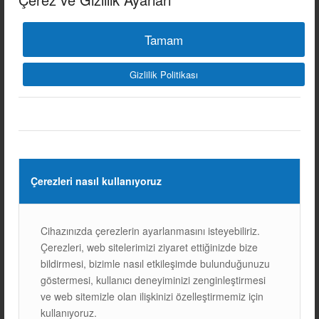
BIFACIAL GÜNEŞ PANELLERİ NEDİR? BIFACIAL GÜNEŞ
PANELLERİ, adından da anlaşılacağı gibi, hem ön
Tamam
yüzeyinden hem de arka yüzeyinden ışık alarak enerji
üreten güneş panelleridir. Geleneksel güneş panelleri
Gizlilik Politikası
yalnızca ön yüzeylerinden…
12/03/2025
Çerezleri nasıl kullanıyoruz
Cihazınızda çerezlerin ayarlanmasını isteyebiliriz.
Çerezleri, web sitelerimizi ziyaret ettiğinizde bize
bildirmesi, bizimle nasıl etkileşimde bulunduğunuzu
göstermesi, kullanıcı deneyiminizi zenginleştirmesi
ve web sitemizle olan ilişkinizi özelleştirmemiz için
kullanıyoruz.