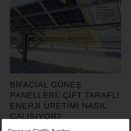
BIFACIAL GÜNEŞ
PANELLERI: ÇIFT TARAFLI
ENERJI ÜRETIMI NASIL
ÇALIŞIYOR?
BLOG
Çerez ve Gizlilik Ayarları