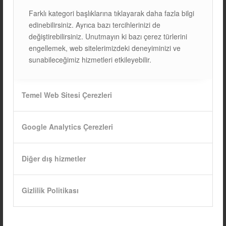
Farklı kategori başlıklarına tıklayarak daha fazla bilgi
edinebilirsiniz. Ayrıca bazı tercihlerinizi de
değiştirebilirsiniz. Unutmayın ki bazı çerez türlerini
NANO-TEKNOLOJİ VE
engellemek, web sitelerimizdeki deneyiminizi ve
sunabileceğimiz hizmetleri etkileyebilir.
GÜNEŞ PANELLERİ:
VERİMLİLİĞİ %50
Temel Web Sitesi Çerezleri
ARTIRAN ÇÖZÜMLER
BLOG
Google Analytics Çerezleri
1. NANO-TEKNOLOJİ NEDİR VE GÜNEŞ PANELLERİNE
NASIL ETKİ EDER? NANO-TEKNOLOJİ, çok küçük ölçekte
Diğer dış hizmetler
(nanometre boyutlarında) yapılan bilimsel ve mühendislik
çalışmalarını ifade eder. Bu teknoloji, MALZEMELERİN
ÖZELLİKLERİNİ…
Gizlilik Politikası
12/03/2025