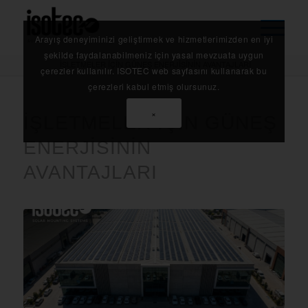
Arayış deneyiminizi geliştirmek ve hizmetlerimizden en iyi
Anasayfa
/
Blog
/
şekilde faydalanabilmeniz için yasal mevzuata uygun
İŞLETMELER İÇİN GÜNEŞ ENERJİSİNİN AVANTAJLARI
çerezler kullanılır. ISOTEC web sayfasını kullanarak bu
çerezleri kabul etmiş olursunuz.
×
İŞLETMELER İÇİN GÜNEŞ
ENERJİSİNİN
AVANTAJLARI