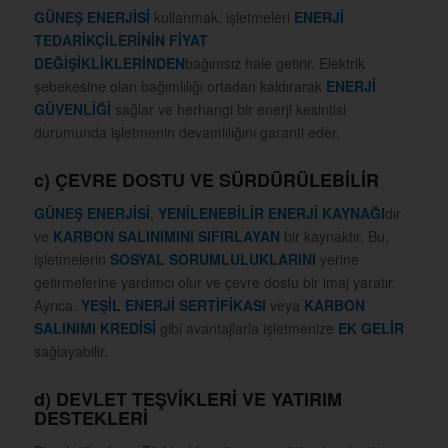
GÜNEŞ ENERJİSİ
kullanmak, işletmeleri
ENERJİ
TEDARİKÇİLERİNİN FİYAT
DEĞİŞİKLİKLERİNDEN
bağımsız hale getirir. Elektrik
şebekesine olan bağımlılığı ortadan kaldırarak
ENERJİ
GÜVENLİĞİ
sağlar ve herhangi bir enerji kesintisi
durumunda işletmenin devamlılığını garanti eder.
c)
ÇEVRE DOSTU VE SÜRDÜRÜLEBİLİR
GÜNEŞ ENERJİSİ
,
YENİLENEBİLİR ENERJİ KAYNAĞI
dır
ve
KARBON SALINIMINI SIFIRLAYAN
bir kaynaktır. Bu,
işletmelerin
SOSYAL SORUMLULUKLARINI
yerine
getirmelerine yardımcı olur ve çevre dostu bir imaj yaratır.
Ayrıca,
YEŞİL ENERJİ SERTİFİKASI
veya
KARBON
SALINIMI KREDİSİ
gibi avantajlarla işletmenize
EK GELİR
sağlayabilir.
d)
DEVLET TEŞVİKLERİ VE YATIRIM
DESTEKLERİ