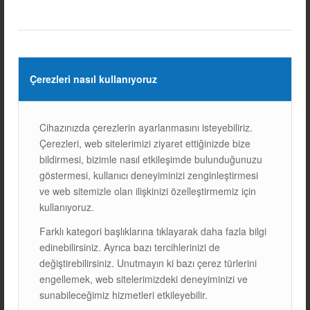
faktörler
Örneğin, bir işletme yılda
50.000 kWh
enerji tüketiyor ve
güneş enerjisi sistemi kurarak yıllık
35.000 kWh
tasarruf
sağlamayı hedefliyor. Eğer sistemin kurulum maliyeti
Çerezleri nasıl kullanıyoruz
250.000 TL
ve devlet teşviklerinden
50.000 TL
alıyorsa,
200.000 TL
gibi bir yatırım ile
YILLIK 35.000 TL
tasarruf
elde edilebilir. Bu durumda, işletmenin
GERİ ÖDEME
Cihazınızda çerezlerin ayarlanmasını isteyebiliriz.
SÜRESİ
yaklaşık
6 YIL
olacaktır.
Çerezleri, web sitelerimizi ziyaret ettiğinizde bize
bildirmesi, bizimle nasıl etkileşimde bulunduğunuzu
4.
İŞLETMELER İÇİN GÜNEŞ
göstermesi, kullanıcı deneyiminizi zenginleştirmesi
ENERJİSİNİN GELECEĞİ
ve web sitemizle olan ilişkinizi özelleştirmemiz için
GÜNEŞ ENERJİSİ
, gelecekte daha da önem kazanacak bir
kullanıyoruz.
teknoloji haline geliyor. Hem
ENERJİ MALİYETLERİNİ
Farklı kategori başlıklarına tıklayarak daha fazla bilgi
DÜŞÜRME
hem de
ÇEVRE DOSTU
bir çözüm olarak,
edinebilirsiniz. Ayrıca bazı tercihlerinizi de
işletmelerin tercih edeceği temel enerji kaynaklarından biri
değiştirebilirsiniz. Unutmayın ki bazı çerez türlerini
olacak.
TEKNOLOJİK GELİŞMELER
ile güneş panellerinin
engellemek, web sitelerimizdeki deneyiminizi ve
verimliliği artacak, kurulum maliyetleri düşecek ve
sunabileceğimiz hizmetleri etkileyebilir.
YENİLENEBİLİR ENERJİ KULLANIMI
daha da