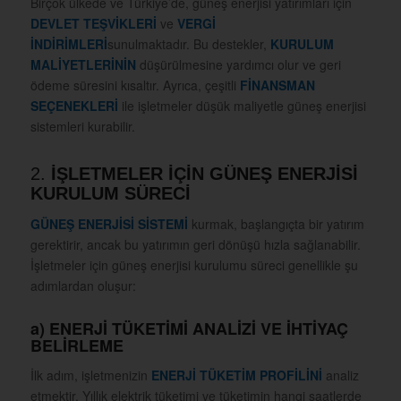
Birçok ülkede ve Türkiye’de, güneş enerjisi yatırımları için
DEVLET TEŞVİKLERİ
ve
VERGİ
İNDİRİMLERİ
sunulmaktadır. Bu destekler,
KURULUM
MALİYETLERİNİN
düşürülmesine yardımcı olur ve geri
ödeme süresini kısaltır. Ayrıca, çeşitli
FİNANSMAN
SEÇENEKLERİ
ile işletmeler düşük maliyetle güneş enerjisi
sistemleri kurabilir.
2.
İŞLETMELER İÇİN GÜNEŞ ENERJİSİ
KURULUM SÜRECİ
GÜNEŞ ENERJİSİ SİSTEMİ
kurmak, başlangıçta bir yatırım
gerektirir, ancak bu yatırımın geri dönüşü hızla sağlanabilir.
İşletmeler için güneş enerjisi kurulumu süreci genellikle şu
adımlardan oluşur:
a)
ENERJİ TÜKETİMİ ANALİZİ VE İHTİYAÇ
BELİRLEME
İlk adım, işletmenizin
ENERJİ TÜKETİM PROFİLİNİ
analiz
etmektir. Yıllık elektrik tüketimi ve tüketimin hangi saatlerde