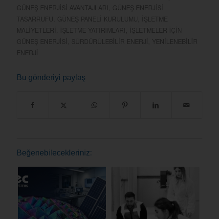
GÜNEŞ ENERJISI AVANTAJLARI
,
GÜNEŞ ENERJISI
TASARRUFU
,
GÜNEŞ PANELI KURULUMU
,
IŞLETME
MALIYETLERI
,
IŞLETME YATIRIMLARI
,
IŞLETMELER IÇIN
GÜNEŞ ENERJISI
,
SÜRDÜRÜLEBILIR ENERJI
,
YENILENEBILIR
ENERJI
Bu gönderiyi paylaş
Beğenebilecekleriniz: