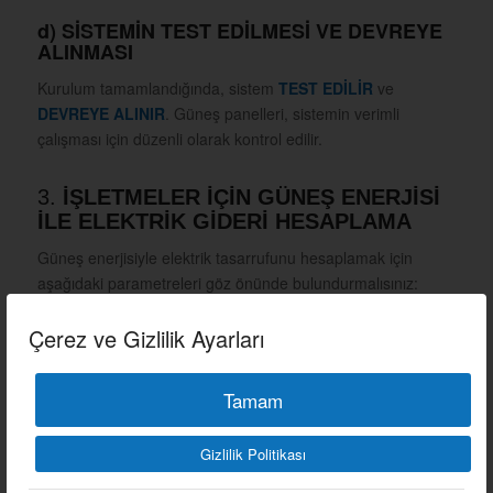
d)
SİSTEMİN TEST EDİLMESİ VE DEVREYE
ALINMASI
Kurulum tamamlandığında, sistem
TEST EDİLİR
ve
DEVREYE ALINIR
. Güneş panelleri, sistemin verimli
çalışması için düzenli olarak kontrol edilir.
3.
İŞLETMELER İÇİN GÜNEŞ ENERJİSİ
İLE ELEKTRİK GİDERİ HESAPLAMA
Güneş enerjisiyle elektrik tasarrufunu hesaplamak için
aşağıdaki parametreleri göz önünde bulundurmalısınız:
İŞLETMENİZİN YILLIK ELEKTRİK TÜKETİMİ
Çerez ve Gizlilik Ayarları
KULLANILACAK GÜNEŞ ENERJİSİ PANELİNİN
KAPASİTESİ
(kW)
Tamam
GÜNEŞ PANELLERİNİN VERİMLİLİĞİ
ve
YILLIK
GÜNEŞLENME SÜRESİ
Gizlilik Politikası
DEVLET TEŞVİKLERİ
ve
KURULUM MALİYETİ
gibi