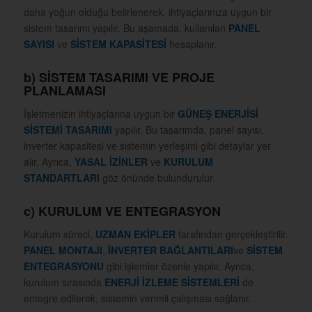
daha yoğun olduğu belirlenerek, ihtiyaçlarınıza uygun bir
sistem tasarımı yapılır. Bu aşamada, kullanılan
PANEL
SAYISI
ve
SİSTEM KAPASİTESİ
hesaplanır.
b)
SİSTEM TASARIMI VE PROJE
PLANLAMASI
İşletmenizin ihtiyaçlarına uygun bir
GÜNEŞ ENERJİSİ
SİSTEMİ TASARIMI
yapılır. Bu tasarımda, panel sayısı,
inverter kapasitesi ve sistemin yerleşimi gibi detaylar yer
alır. Ayrıca,
YASAL İZİNLER
ve
KURULUM
STANDARTLARI
göz önünde bulundurulur.
c)
KURULUM VE ENTEGRASYON
Kurulum süreci,
UZMAN EKİPLER
tarafından gerçekleştirilir.
PANEL MONTAJI
,
İNVERTER BAĞLANTILARI
ve
SİSTEM
ENTEGRASYONU
gibi işlemler özenle yapılır. Ayrıca,
kurulum sırasında
ENERJİ İZLEME SİSTEMLERİ
de
entegre edilerek, sistemin verimli çalışması sağlanır.