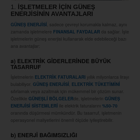
1.
İŞLETMELER İÇİN GÜNEŞ
ENERJİSİNİN AVANTAJLARI
GÜNEŞ ENERJİSİ
, sadece çevreyi korumakla kalmaz, aynı
zamanda işletmelere
FINANSAL FAYDALAR
da sağlar. İşte
işletmelerin güneş enerjisi kullanarak elde edebileceği bazı
ana avantajlar:
a)
ELEKTRİK GİDERLERİNDE BÜYÜK
TASARRUF
İşletmelerin
ELEKTRİK FATURALARI
yıllık milyonlarca lirayı
bulabiliyor.
GÜNEŞ ENERJİSİ
,
ELEKTRİK TÜKETİMİNİ
sıfırlamak veya azaltmak için mükemmel bir çözüm sunar.
Özellikle
GÜNEŞLİ BÖLGELER
de, işletmelerin
GÜNEŞ
ENERJİSİ SİSTEMLERİ
ile elektrik faturalarını
%50-70
oranında düşürmesi mümkündür. Bu tasarruf, işletmenin
operasyonel maliyetlerini önemli ölçüde iyileştirebilir.
b)
ENERJİ BAĞIMSIZLIĞI