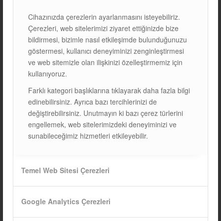
Karbon ayak izinizi azaltmanın en etkili yollarından biri
Cihazınızda çerezlerin ayarlanmasını isteyebiliriz.
GÜNEŞ ENERJİSİNE YATIRIM YAPMAKTIR
. Evlerde, iş
Çerezleri, web sitelerimizi ziyaret ettiğinizde bize
yerlerinde ve sanayi tesislerinde güneş panelleri kullanarak:
bildirmesi, bizimle nasıl etkileşimde bulunduğunuzu
göstermesi, kullanıcı deneyiminizi zenginleştirmesi
Elektrik faturalarınızı düşürebilir,
ve web sitemizle olan ilişkinizi özelleştirmemiz için
Çevreye olan etkinizi minimum seviyeye indirebilir,
kullanıyoruz.
Sürdürülebilir ve temiz bir geleceğe katkıda
Farklı kategori başlıklarına tıklayarak daha fazla bilgi
bulunabilirsiniz.
edinebilirsiniz. Ayrıca bazı tercihlerinizi de
değiştirebilirsiniz. Unutmayın ki bazı çerez türlerini
GÜNEŞ ENERJİSİ
, hem bireysel hem de toplumsal düzeyde
engellemek, web sitelerimizdeki deneyiminizi ve
çevresel sürdürülebilirlik için en önemli çözümlerden biridir.
sunabileceğimiz hizmetleri etkileyebilir.
KARBON AYAK İZİNİZİ AZALTMAK VE ÇEVREYE
KATKIDA BULUNMAK İÇİN GÜNEŞ ENERJİSİNE YATIRIM
YAPABİLİRSİNİZ.
Temel Web Sitesi Çerezleri
Eğer güneş enerjisi sistemleri hakkında daha fazla bilgi
almak ve kendi sisteminizi kurmak istiyorsanız, uzman
Google Analytics Çerezleri
firmalarla iletişime geçerek size en uygun çözümleri
değerlendirebilirsiniz.