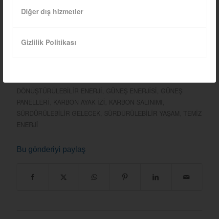
Diğer dış hizmetler
12/03/2025
Gizlilik Politikası
ETIKETLER:
ÇEVRE DOSTU ENERJI
,
ÇEVRESEL FAYDALAR
,
ELEKTRIKLI ARAÇ ŞARJI
,
ENERJI BAĞIMSIZLIĞI
,
ENERJI
TASARRUFU
,
ENERJI VERIMLILIĞI
,
FOSIL YAKITLAR
,
GERI
DÖNÜŞTÜRÜLEBILIR ENERJI
,
GÜNEŞ ENERJISI
,
GÜNEŞ
PANELLERI
,
KARBON AYAK IZI
,
KARBON SALINIMI
,
SÜRDÜRÜLEBILIR GELECEK
,
SÜRDÜRÜLEBILIR YAŞAM
,
TEMIZ
ENERJI
Bu gönderiyi paylaş