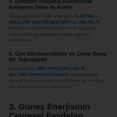
4. Elektrikli Araçlarla Kullanılarak
Emisyonu Daha da Azaltır
Güneş panelleriyle üretilen temiz enerji,
ELEKTRİKLİ
ARAÇLARIN ŞARJ EDİLMESİ İÇİN KULLANILABİLİR
.
Böylece hem elektrik üretiminden hem de fosil yakıtla
çalışan araçlardan kaynaklanan karbon salınımını
azaltabilirsiniz.
5. Geri Dönüştürülebilir ve Çevre Dostu
Bir Teknolojidir
Güneş panelleri,
GERİ DÖNÜŞTÜRÜLEBİLİR
MALZEMELERDEN ÜRETİLMİŞTİR
ve kullanım ömrü
sonunda büyük ölçüde geri dönüştürülebilir. Bu da doğaya
olan zararını minimum seviyeye indirir.
3. Güneş Enerjisinin
Çevresel Faydaları