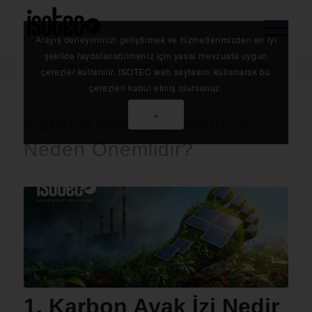
Arayış deneyiminizi geliştirmek ve hizmetlerimizden en iyi
şekilde faydalanabilmeniz için yasal mevzuata uygun
Anasayfa
/
Blog
/
Karbon Ayak İzi Nedir ve Neden Önemlidir?
çerezler kullanılır. ISOTEC web sayfasını kullanarak bu
çerezleri kabul etmiş olursunuz.
×
Karbon Ayak İzi Nedir ve
Neden Önemlidir?
1. Karbon Ayak İzi Nedir