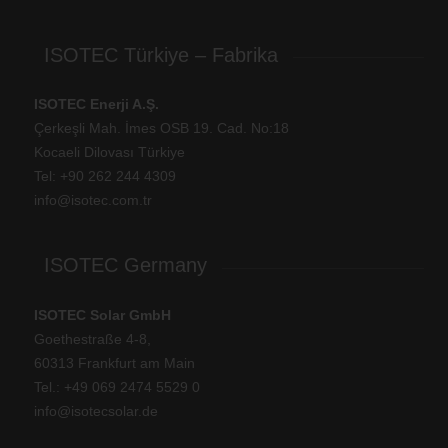
ISOTEC Türkiye – Fabrika
ISOTEC Enerji A.Ş.
Çerkeşli Mah. İmes OSB 19. Cad. No:18
Kocaeli Dilovası Türkiye
Tel: +
90 262 244 4309
info@isotec.com.tr
ISOTEC Germany
ISOTEC Solar GmbH
Goethestraße 4-8,
60313 Frankfurt am Main
Tel.: +
49 069 2474 5529 0
info@isotecsolar.de