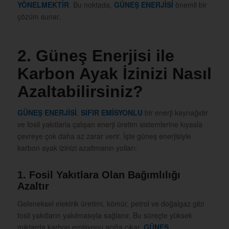
YÖNELMEKTİR
. Bu noktada,
GÜNEŞ ENERJİSİ
önemli bir
çözüm sunar.
2. Güneş Enerjisi ile
Karbon Ayak İzinizi Nasıl
Azaltabilirsiniz?
GÜNEŞ ENERJİSİ
,
SIFIR EMİSYONLU
bir enerji kaynağıdır
ve fosil yakıtlarla çalışan enerji üretim sistemlerine kıyasla
çevreye çok daha az zarar verir. İşte güneş enerjisiyle
karbon ayak izinizi azaltmanın yolları:
1. Fosil Yakıtlara Olan Bağımlılığı
Azaltır
Geleneksel elektrik üretimi, kömür, petrol ve doğalgaz gibi
fosil yakıtların yakılmasıyla sağlanır. Bu süreçte yüksek
miktarda karbon emisyonu açığa çıkar.
GÜNEŞ