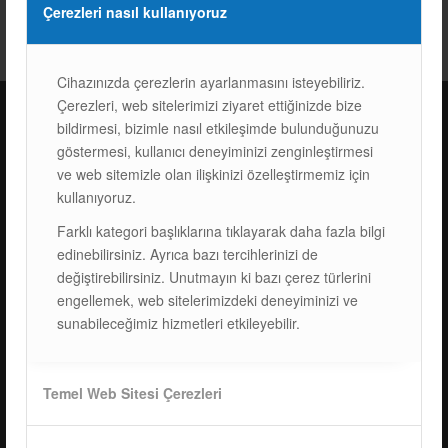
Çerezleri nasıl kullanıyoruz
Cihazınızda çerezlerin ayarlanmasını isteyebiliriz.
Çerezleri, web sitelerimizi ziyaret ettiğinizde bize
bildirmesi, bizimle nasıl etkileşimde bulunduğunuzu
göstermesi, kullanıcı deneyiminizi zenginleştirmesi
ISOTEC Türkiye – Fabrika
ve web sitemizle olan ilişkinizi özelleştirmemiz için
kullanıyoruz.
ISOTEC Enerji A.Ş.
Çerkeşli Mah. İmes OSB 19. Cad. No:18
Farklı kategori başlıklarına tıklayarak daha fazla bilgi
Kocaeli Dilovası Türkiye
edinebilirsiniz. Ayrıca bazı tercihlerinizi de
Tel: +
90 262 244 4309
değiştirebilirsiniz. Unutmayın ki bazı çerez türlerini
info@isotec.com.tr
engellemek, web sitelerimizdeki deneyiminizi ve
sunabileceğimiz hizmetleri etkileyebilir.
ISOTEC Germany
Temel Web Sitesi Çerezleri
ISOTEC Solar GmbH
Goethestraße 4-8,