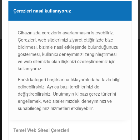
Çerezleri nasıl kullanıyoruz
Cihazınızda çerezlerin ayarlanmasını isteyebiliriz.
Çerezleri, web sitelerimizi ziyaret ettiğinizde bize
bildirmesi, bizimle nasıl etkileşimde bulunduğunuzu
göstermesi, kullanıcı deneyiminizi zenginleştirmesi
ISOTEC Türkiye – Fabrika
ve web sitemizle olan ilişkinizi özelleştirmemiz için
kullanıyoruz.
ISOTEC Enerji A.Ş.
Farklı kategori başlıklarına tıklayarak daha fazla bilgi
Çerkeşli Mah. İmes OSB 19. Cad. No:18
edinebilirsiniz. Ayrıca bazı tercihlerinizi de
Kocaeli Dilovası Türkiye
değiştirebilirsiniz. Unutmayın ki bazı çerez türlerini
Tel: +
90 262 244 4309
engellemek, web sitelerimizdeki deneyiminizi ve
info@isotec.com.tr
sunabileceğimiz hizmetleri etkileyebilir.
ISOTEC Germany
Temel Web Sitesi Çerezleri