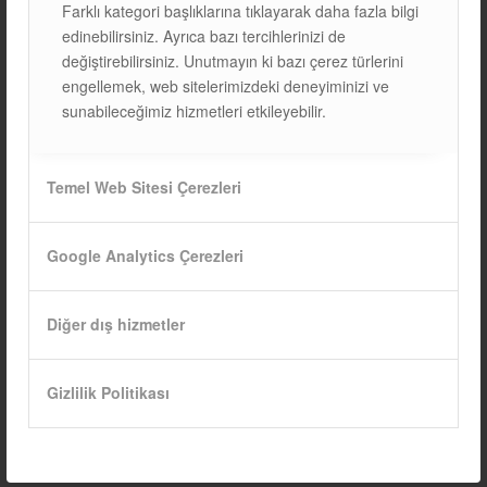
Farklı kategori başlıklarına tıklayarak daha fazla bilgi
edinebilirsiniz. Ayrıca bazı tercihlerinizi de
değiştirebilirsiniz. Unutmayın ki bazı çerez türlerini
engellemek, web sitelerimizdeki deneyiminizi ve
GÜNEŞ PANELLERİNDE
sunabileceğimiz hizmetleri etkileyebilir.
GÖLGELENME ETKİSİ VE
ÇÖZÜM YÖNTEMLERİ
Temel Web Sitesi Çerezleri
BLOG
Google Analytics Çerezleri
1. GÜNEŞ PANELLERİNDE GÖLGELENME NEDİR?
Gölgeleme, güneş panellerinin üzerine düşen GÖLGE
nedeniyle, panelin aldığı GÜNEŞ IŞIĞINI SINIRLAYAN bir
Diğer dış hizmetler
durumdur. Güneş panelleri, genellikle açık havada,
doğrudan güneş ışığına…
Gizlilik Politikası
12/03/2025