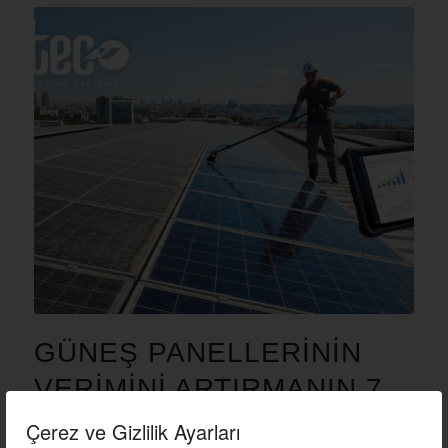
GÜNEŞ PANELLERININ
VERIMINI ARTIRMANIN 7
YOLU
Çerez ve Gizlilik Ayarları