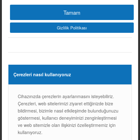
BLOG
Tamam
1. Güneş Panellerini Doğru Konumda Yerleştirin Güneş
panellerinin verimliliği, kurulum yerinin doğru seçilmesine
Gizlilik Politikası
bağlıdır. Panellerin doğrudan güneş ışığını almasıgereklidir.
Güneş ışığı, özellikle gün ortasında,…
12/03/2025
Çerezleri nasıl kullanıyoruz
Cihazınızda çerezlerin ayarlanmasını isteyebiliriz.
Çerezleri, web sitelerimizi ziyaret ettiğinizde bize
bildirmesi, bizimle nasıl etkileşimde bulunduğunuzu
göstermesi, kullanıcı deneyiminizi zenginleştirmesi
ve web sitemizle olan ilişkinizi özelleştirmemiz için
kullanıyoruz.