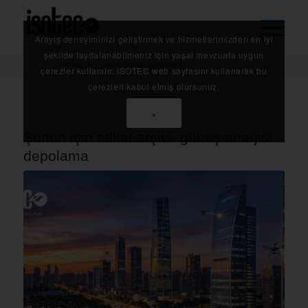
Arayış deneyiminizi geliştirmek ve hizmetlerimizden en iyi
şekilde faydalanabilmeniz için yasal mevzuata uygun
Anasayfa
/
güneş enerjisi depolama
çerezler kullanılır. ISOTEC web sayfasını kullanarak bu
çerezleri kabul etmiş olursunuz.
×
Şunun için etiket arşivi:
güneş enerjisi
depolama