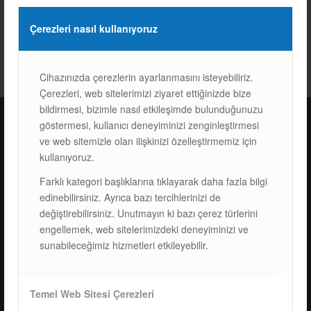
Çerezleri nasıl kullanıyoruz
Cihazınızda çerezlerin ayarlanmasını isteyebiliriz.
Çerezleri, web sitelerimizi ziyaret ettiğinizde bize
bildirmesi, bizimle nasıl etkileşimde bulunduğunuzu
göstermesi, kullanıcı deneyiminizi zenginleştirmesi
ve web sitemizle olan ilişkinizi özelleştirmemiz için
ISOTEC Türkiye – Fabrika
kullanıyoruz.
Farklı kategori başlıklarına tıklayarak daha fazla bilgi
ISOTEC Enerji A.Ş.
edinebilirsiniz. Ayrıca bazı tercihlerinizi de
Çerkeşli Mah. İmes OSB 19. Cad. No:18
değiştirebilirsiniz. Unutmayın ki bazı çerez türlerini
Kocaeli Dilovası Türkiye
engellemek, web sitelerimizdeki deneyiminizi ve
Tel: +
90 262 244 4309
sunabileceğimiz hizmetleri etkileyebilir.
info@isotec.com.tr
ISOTEC Germany
Temel Web Sitesi Çerezleri