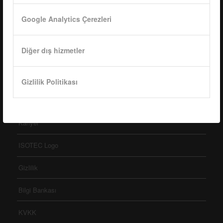
ISOTEC Solar GmbH
Google Analytics Çerezleri
Goethestraße 4-8,
60313 Frankfurt am Main
Tel.: +
49 069 2474 5529 0
Diğer dış hizmetler
info@isotecsolar.de
Gizlilik Politikası
Menü
Kariyer
ISOTEC Logo
Gizlilik
Bilgi Bankası
KVKK