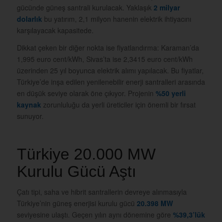
gücünde güneş santrali kurulacak. Yaklaşık
2 milyar
dolarlık
bu yatırım, 2,1 milyon hanenin elektrik ihtiyacını
karşılayacak kapasitede.
Dikkat çeken bir diğer nokta ise fiyatlandırma: Karaman’da
1,995 euro cent/kWh, Sivas’ta ise 2,3415 euro cent/kWh
üzerinden 25 yıl boyunca elektrik alımı yapılacak. Bu fiyatlar,
Türkiye’de inşa edilen yenilenebilir enerji santralleri arasında
en düşük seviye olarak öne çıkıyor. Projenin
%50 yerli
kaynak
zorunluluğu da yerli üreticiler için önemli bir fırsat
sunuyor.
Türkiye 20.000 MW
Kurulu Gücü Aştı
Çatı tipi, saha ve hibrit santrallerin devreye alınmasıyla
Türkiye’nin güneş enerjisi kurulu gücü
20.398 MW
seviyesine ulaştı. Geçen yılın aynı dönemine göre
%39,3’lük