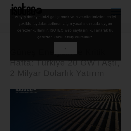
Arayış deneyiminizi geliştirmek ve hizmetlerimizden en iyi
Anasayfa
/
Haberler
/
Güneş Enerjisinde Kritik Hafta: Türkiye 20 GW’ı Aştı, 2 Milyar
şekilde faydalanabilmeniz için yasal mevzuata uygun
Dolar...
çerezler kullanılır. ISOTEC web sayfasını kullanarak bu
çerezleri kabul etmiş olursunuz.
dedi
×
Güneş Enerjisinde Kritik
Hafta: Türkiye 20 GW’ı Aştı,
2 Milyar Dolarlık Yatırım