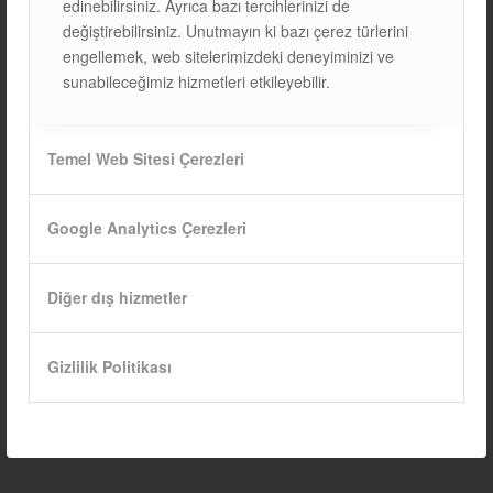
edinebilirsiniz. Ayrıca bazı tercihlerinizi de
kazanacak.
değiştirebilirsiniz. Unutmayın ki bazı çerez türlerini
engellemek, web sitelerimizdeki deneyiminizi ve
sunabileceğimiz hizmetleri etkileyebilir.
Sonuç: Türkiye İçin
Fırsatlar
Temel Web Sitesi Çerezleri
Küresel piyasadaki daralma sinyallerine rağmen, Türkiye
güneş enerjisinde güçlü büyümesini sürdürüyor. Suudi
Google Analytics Çerezleri
Arabistan ortaklığı, düşen panel maliyetleri ve 120 GW’lık
2035 hedefi, sektör için oldukça olumlu bir tablo çiziyor.
ISOTEC Solar Montaj Sistemleri olarak, Türkiye’nin
Diğer dış hizmetler
güneş enerjisi yolculuğunda güvenilir montaj
çözümleriyle yanınızdayız. Projeleriniz için
bizimle
Gizlilik Politikası
iletişime geçin
.
08/02/2026