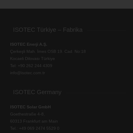
ISOTEC Türkiye – Fabrika
ISOTEC Enerji A.Ş.
Çerkeşli Mah. İmes OSB 19. Cad. No:18
Kocaeli Dilovası Türkiye
Tel: +
90 262 244 4309
info@isotec.com.tr
ISOTEC Germany
ISOTEC Solar GmbH
Goethestraße 4-8,
60313 Frankfurt am Main
Tel.: +
49 069 2474 5529 0