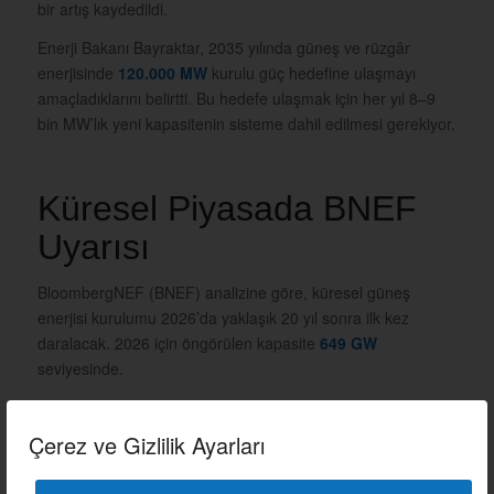
bir artış kaydedildi.
Enerji Bakanı Bayraktar, 2035 yılında güneş ve rüzgâr
enerjisinde
120.000 MW
kurulu güç hedefine ulaşmayı
amaçladıklarını belirtti. Bu hedefe ulaşmak için her yıl 8–9
bin MW’lık yeni kapasitenin sisteme dahil edilmesi gerekiyor.
Küresel Piyasada BNEF
Uyarısı
BloombergNEF (BNEF) analizine göre, küresel güneş
enerjisi kurulumu 2026’da yaklaşık 20 yıl sonra ilk kez
daralacak. 2026 için öngörülen kapasite
649 GW
seviyesinde.
Daralmanın başlıca nedenleri:
Çerez ve Gizlilik Ayarları
Çin’de politika değişiklikleri ve %14’lük kurulum düşüşü
ABD’de yenilenebilir enerji politikalarındaki belirsizlik