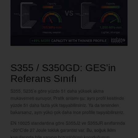
S355 / S350GD: GES’in
Referans Sınıfı
S355, S235’e göre yüzde 51 daha yüksek akma
mukavemeti sunuyor. Pratik anlamı şu: aynı profil kesitinde
yüzde 51 daha fazla yük taşıyabilirsiniz. Ya da tersinden
bakarsanız, aynı yükü çok daha ince profille taşıyabilirsiniz.
EN 10025 standardına göre S355J2 ve S355JR sınıflarında
−20°C’de 27 Joule tokluk garantisi var. Bu, soğuk iklim
koşullarında bile yapının bütünlüğünü koruduğunun