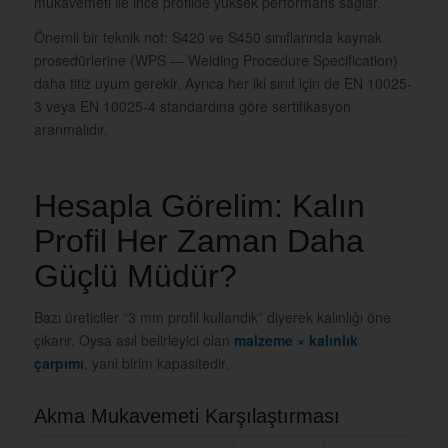
mukavemeti ile ince profilde yüksek performans sağlar.
Önemli bir teknik not: S420 ve S450 sınıflarında kaynak
prosedürlerine (WPS — Welding Procedure Specification)
daha titiz uyum gerekir. Ayrıca her iki sınıf için de EN 10025-
3 veya EN 10025-4 standardına göre sertifikasyon
aranmalıdır.
Hesapla Görelim: Kalın
Profil Her Zaman Daha
Güçlü Müdür?
Bazı üreticiler “3 mm profil kullandık” diyerek kalınlığı öne
çıkarır. Oysa asıl belirleyici olan
malzeme × kalınlık
çarpımı
, yani birim kapasitedir.
Akma Mukavemeti Karşılaştırması