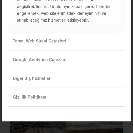
Profil avantajı
Referans
%30–35
%40–45
%45–50
değiştirebilirsiniz. Unutmayın ki bazı çerez türlerini
(S235’e göre)
tasarruf
tasarruf
tasarruf
engellemek, web sitelerimizdeki deneyiminizi ve
sunabileceğimiz hizmetleri etkileyebilir.
Kaplama uyumu
Standart
Standart
Uyumlu
Uyumlu
(ZM/Magnelis®)
Kaynak
Kolay
İyi
WPS
WPS
Temel Web Sitesi Çerezleri
işlenebilirliği
gerekli
gerekli
Standart
EN
EN
EN
EN
Google Analytics Çerezleri
10025-2
10025-2
10025-
10025-
3/4
3/4
Diğer dış hizmetler
Teorik Senaryolar: 25 Yıl
Gizlilik Politikası
Ne Anlama Gelir?