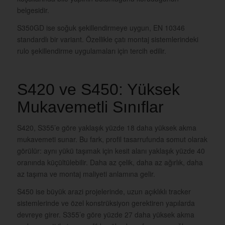
belgesidir.
S350GD ise soğuk şekillendirmeye uygun, EN 10346
standardlı bir variant. Özellikle çatı montaj sistemlerindeki
rulo şekillendirme uygulamaları için tercih edilir.
S420 ve S450: Yüksek
Mukavemetli Sınıflar
S420, S355’e göre yaklaşık yüzde 18 daha yüksek akma
mukavemeti sunar. Bu fark, profil tasarrufunda somut olarak
görülür: aynı yükü taşımak için kesit alanı yaklaşık yüzde 40
oranında küçültülebilir. Daha az çelik, daha az ağırlık, daha
az taşıma ve montaj maliyeti anlamına gelir.
S450 ise büyük arazi projelerinde, uzun açıklıklı tracker
sistemlerinde ve özel konstrüksiyon gerektiren yapılarda
devreye girer. S355’e göre yüzde 27 daha yüksek akma