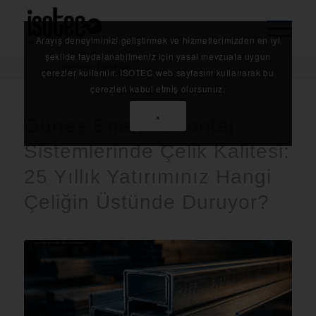
Arayış deneyiminizi geliştirmek ve hizmetlerimizden en iyi
Anasayfa
/
Blog
/
Güneş Enerjisi Montaj Sistemlerinde Çelik Kalitesi: 25 Yıllık
şekilde faydalanabilmeniz için yasal mevzuata uygun
Yatırımınız Hangi Çe...
çerezler kullanılır. ISOTEC web sayfasını kullanarak bu
çerezleri kabul etmiş olursunuz.
×
Güneş Enerjisi Montaj
Sistemlerinde Çelik Kalitesi:
25 Yıllık Yatırımınız Hangi
Çeliğin Üstünde Duruyor?