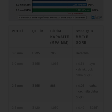
PROFIL
ÇELIK
BIRIM
S235 @ 3
KAPASITE
MM’YE
(MPA·MM)
GÖRE
3,0 mm
S235
705
Referans
3,0 mm
S355
1.065
+%51 — aynı
kalınlık, çok
daha güçlü
2,5 mm
S355
888
+%26 — daha
ince, hâlâ daha
güçlü
2,5 mm
S420
1.050
+%49 — S235’in