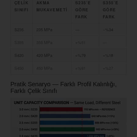
ÇELIK
AKMA
S235’E
S355’E
SINIFI
MUKAVEMETI
GÖRE
GÖRE
FARK
FARK
S235
235 MPa
—
−%34
S355
355 MPa
+%51
—
S420
420 MPa
+%79
+%18
S450
450 MPa
+%91
+%27
Pratik Senaryo — Farklı Profil Kalınlığı,
Farklı Çelik Sınıfı