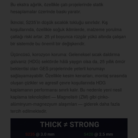
Bu ekstra ağırlık, özellikle çatı projelerinde statik
hesaplamalar üzerinde baskı yaratır.
İkincisi, S235’in düşük sıcaklık tokluğu sınırlıdır. Kış
koşullarında, özellikle soğuk iklimlerde, malzeme yorulma
çatlağı riski artar. 25 yıl boyunca rüzgâr yükü altında çalışan
bir sistemde bu önemli bir değişkendir.
Üçüncüsü, korozyon koruma: Geleneksel sıcak daldırma
galvaniz (HDG) sektörde hâlâ yaygın olsa da, 25 yıllık ömür
beklentisi olan GES projelerinde yeterli korumayı
sağlayamayabilir. Özellikle kesim kenarları, montaj sırasında
oluşan çizikler ve agresif çevre koşullarında HDG
kaplamanın performansı sınırlı kalır. Bu nedenle yeni nesil
kaplama teknolojileri — Magnelis® (ZM) gibi çinko-
alüminyum-magnezyum alaşımları — giderek daha fazla
tercih edilmektedir.