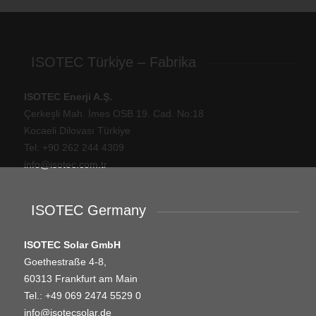
ISOTEC Türkiye – Fabrika
ISOTEC Enerji A.Ş.
Çerkeşli Mah. İmes OSB 19. Cad. No:18
Kocaeli Dilovası Türkiye
Tel: +
90 262 244 4309
info@isotec.com.tr
ISOTEC Germany
ISOTEC Solar GmbH
Goethestraße 4-8,
60313 Frankfurt am Main
Tel.: +
49 069 2474 5529 0
info@isotecsolar.de