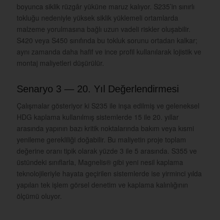
boyunca siklik rüzgâr yüküne maruz kalıyor. S235’in sınırlı
tokluğu nedeniyle yüksek siklik yüklemeli ortamlarda
malzeme yorulmasına bağlı uzun vadeli riskler oluşabilir.
S420 veya S450 sınıfında bu tokluk sorunu ortadan kalkar;
aynı zamanda daha hafif ve ince profil kullanılarak lojistik ve
montaj maliyetleri düşürülür.
Senaryo 3 — 20. Yıl Değerlendirmesi
Çalışmalar gösteriyor ki S235 ile inşa edilmiş ve geleneksel
HDG kaplama kullanılmış sistemlerde 15 ile 20. yıllar
arasında yapının bazı kritik noktalarında bakım veya kısmi
yenileme gerekliliği doğabilir. Bu maliyetin proje toplam
değerine oranı tipik olarak yüzde 3 ile 5 arasında. S355 ve
üstündeki sınıflarla, Magnelis® gibi yeni nesil kaplama
teknolojileriyle hayata geçirilen sistemlerde ise yirminci yılda
yapılan tek işlem görsel denetim ve kaplama kalınlığının
ölçümü oluyor.