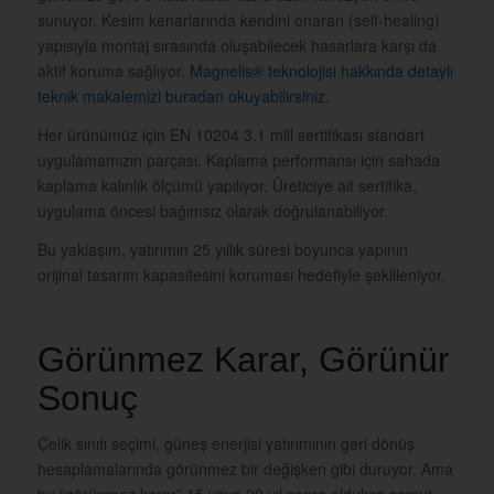
sunuyor. Kesim kenarlarında kendini onaran (self-healing)
yapısıyla montaj sırasında oluşabilecek hasarlara karşı da
aktif koruma sağlıyor.
Magnelis® teknolojisi hakkında detaylı
teknik makalemizi buradan okuyabilirsiniz.
Her ürünümüz için EN 10204 3.1 mill sertifikası standart
uygulamamızın parçası. Kaplama performansı için sahada
kaplama kalınlık ölçümü yapılıyor. Üreticiye ait sertifika,
uygulama öncesi bağımsız olarak doğrulanabiliyor.
Bu yaklaşım, yatırımın 25 yıllık süresi boyunca yapının
orijinal tasarım kapasitesini koruması hedefiyle şekilleniyor.
Görünmez Karar, Görünür
Sonuç
Çelik sınıfı seçimi, güneş enerjisi yatırımının geri dönüş
hesaplamalarında görünmez bir değişken gibi duruyor. Ama
bu “görünmez karar” 15 veya 20 yıl sonra oldukça somut