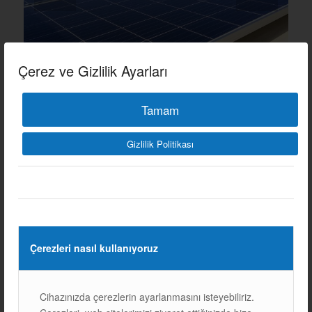
Sonraki
Çerez ve Gizlilik Ayarları
Tamam
1
2
3
Gizlilik Politikası
Diğer Referanslarımız
Çerezleri nasıl kullanıyoruz
Cihazınızda çerezlerin ayarlanmasını isteyebiliriz.