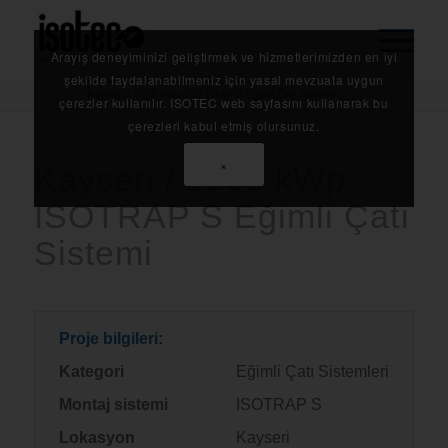
Arayış deneyiminizi geliştirmek ve hizmetlerimizden en iyi
Anasayfa
/
Referanslarımız
/
şekilde faydalanabilmeniz için yasal mevzuata uygun
Kayseri / 1553 kWp ISOTRAP S Eğimli Çatı Sistemi
çerezler kullanılır. ISOTEC web sayfasını kullanarak bu
çerezleri kabul etmiş olursunuz.
×
Kayseri / 1553 kWp
ISOTRAP S Eğimli Çatı
Sistemi
Proje bilgileri:
Kategori
Eğimli Çatı Sistemleri
Montaj sistemi
ISOTRAP S
Lokasyon
Kayseri