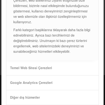
Çerezleri, web sitelerimizi ziyaret ettiğinizde bize
bildirmesi, bizimle nasıl etkileşimde bulunduğunuzu
göstermesi, kullanıcı deneyiminizi zenginleştirmesi
Sonraki
ve web sitemizle olan ilişkinizi özelleştirmemiz için
kullanıyoruz.
Farklı kategori başlıklarına tıklayarak daha fazla bilgi
edinebilirsiniz. Ayrıca bazı tercihlerinizi de
değiştirebilirsiniz. Unutmayın ki bazı çerez türlerini
engellemek, web sitelerimizdeki deneyiminizi ve
sunabileceğimiz hizmetleri etkileyebilir.
ETIKETLER:
EĞIMLI ÇATI SISTEMLERI
,
ISOTRAP S
Temel Web Sitesi Çerezleri
Google Analytics Çerezleri
ISOTEC Türkiye – Fabrika
Diğer dış hizmetler
ISOTEC Enerji A.Ş.