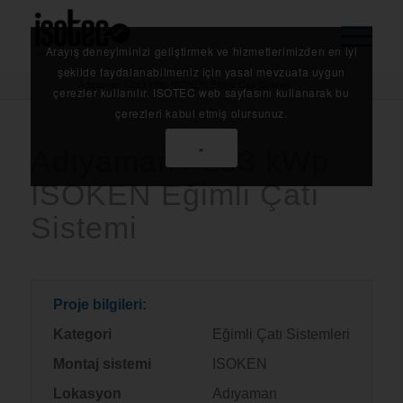
Arayış deneyiminizi geliştirmek ve hizmetlerimizden en iyi
Anasayfa
/
Referanslarımız
/
şekilde faydalanabilmeniz için yasal mevzuata uygun
Adıyaman / 293 kWp ISOKEN Eğimli Çatı Sistemi
çerezler kullanılır. ISOTEC web sayfasını kullanarak bu
çerezleri kabul etmiş olursunuz.
×
Adıyaman / 293 kWp
ISOKEN Eğimli Çatı
Sistemi
Proje bilgileri:
Kategori
Eğimli Çatı Sistemleri
Montaj sistemi
ISOKEN
Lokasyon
Adıyaman