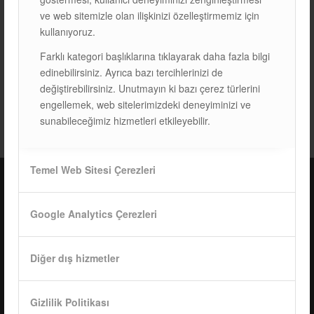
ve web sitemizle olan ilişkinizi özelleştirmemiz için
kullanıyoruz.
Farklı kategori başlıklarına tıklayarak daha fazla bilgi
edinebilirsiniz. Ayrıca bazı tercihlerinizi de
değiştirebilirsiniz. Unutmayın ki bazı çerez türlerini
ETIKETLER:
EĞIMLI ÇATI SISTEMLERI
,
ISOKEN
engellemek, web sitelerimizdeki deneyiminizi ve
sunabileceğimiz hizmetleri etkileyebilir.
Temel Web Sitesi Çerezleri
ISOTEC Türkiye – Fabrika
Google Analytics Çerezleri
ISOTEC Enerji A.Ş.
Diğer dış hizmetler
Çerkeşli Mah. İmes OSB 19. Cad. No:18
Kocaeli Dilovası Türkiye
Tel: +
90 262 244 4309
Gizlilik Politikası
info@isotec.com.tr