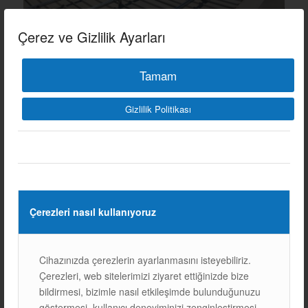
Çerez ve Gizlilik Ayarları
1
2
Tamam
Gizlilik Politikası
Diğer Referanslarımız
Çerezleri nasıl kullanıyoruz
Cihazınızda çerezlerin ayarlanmasını isteyebiliriz.
Çerezleri, web sitelerimizi ziyaret ettiğinizde bize
Sonraki
bildirmesi, bizimle nasıl etkileşimde bulunduğunuzu
göstermesi, kullanıcı deneyiminizi zenginleştirmesi