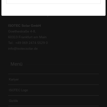
ISOTEC Germany
ISOTEC Solar GmbH
Goethestraße 4-8,
60313 Frankfurt am Main
Tel.: +
49 069 2474 5529 0
info@isotecsolar.de
Menü
Kariyer
ISOTEC Logo
Gizlilik