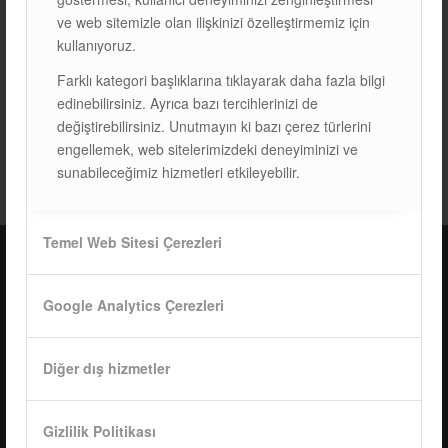
ve web sitemizle olan ilişkinizi özelleştirmemiz için
kullanıyoruz.
Farklı kategori başlıklarına tıklayarak daha fazla bilgi
edinebilirsiniz. Ayrıca bazı tercihlerinizi de
değiştirebilirsiniz. Unutmayın ki bazı çerez türlerini
ETIKETLER:
EĞIMLI ÇATI SISTEMLERI
,
ISOTRAP S
engellemek, web sitelerimizdeki deneyiminizi ve
sunabileceğimiz hizmetleri etkileyebilir.
Temel Web Sitesi Çerezleri
ISOTEC Türkiye – Fabrika
Google Analytics Çerezleri
ISOTEC Enerji A.Ş.
Diğer dış hizmetler
Çerkeşli Mah. İmes OSB 19. Cad. No:18
Kocaeli Dilovası Türkiye
Tel: +
90 262 244 4309
Gizlilik Politikası
info@isotec.com.tr