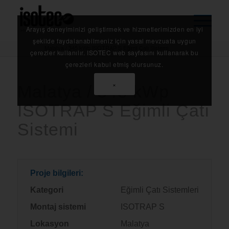
Arayış deneyiminizi geliştirmek ve hizmetlerimizden en iyi
Anasayfa
/
Referanslarımız
/
şekilde faydalanabilmeniz için yasal mevzuata uygun
Malatya / 345 kWp ISOTRAP S Eğimli Çatı Sistemi
çerezler kullanılır. ISOTEC web sayfasını kullanarak bu
çerezleri kabul etmiş olursunuz.
×
Malatya / 345 kWp
ISOTRAP S Eğimli Çatı
Sistemi
Proje bilgileri:
Kategori
Eğimli Çatı Sistemleri
Montaj sistemi
ISOTRAP S
Lokasyon
Malatya