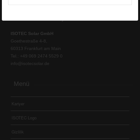
ISOTEC Germany
ISOTEC Solar GmbH
Goethestraße 4-8,
60313 Frankfurt am Main
Tel.: +
49 069 2474 5529 0
info@isotecsolar.de
Menü
Kariyer
ISOTEC Logo
Gizlilik