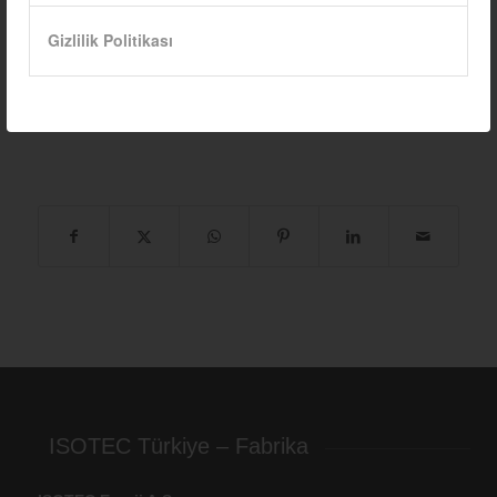
Şu an havalar güzel ama güzelliğe kapılıp daha sonra hayal
Gizlilik Politikası
kırıklığına uğramayın.
Unutmayın – Doğa Affetmez.
ISOTEC Türkiye – Fabrika