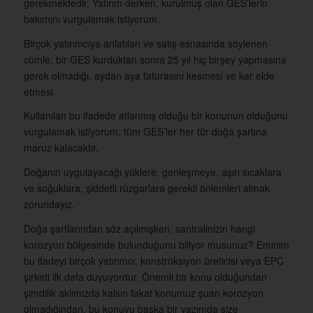
gerekmektedir. Yatırım derken, kurulmuş olan GES’lerin
bakımını vurgulamak istiyorum.
Birçok yatırımcıya anlatılan ve satış esnasında söylenen
cümle, bir GES kurduktan sonra 25 yıl hiç birşey yapmasına
gerek olmadığı, aydan aya faturasını kesmesi ve kar elde
etmesi
Kullanılan bu ifadede atlanmış olduğu bir konunun olduğunu
vurgulamak istiyorum, tüm GES’ler her tür doğa şartına
maruz kalacaktır.
Doğanın uygulayacağı yüklere, genleşmeye, aşırı sıcaklara
ve soğuklara, şiddetli rüzgarlara gerekli önlemleri almak
zorundayız.
Doğa şartlarından söz açılmışken, santralinizin hangi
korozyon bölgesinde bulunduğunu biliyor musunuz? Eminim
bu ifadeyi birçok yatırımcı, konstrüksiyon üreticisi veya EPC
şirketi ilk defa duyuyordur. Önemli bir konu olduğundan
şimdilik aklımızda kalsın fakat konumuz şuan korozyon
olmadığından, bu konuyu başka bir yazımda size