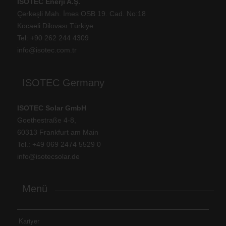
ISOTEC Enerji A.Ş.
Çerkeşli Mah. İmes OSB 19. Cad. No:18
Kocaeli Dilovası Türkiye
Tel: +
90 262 244 4309
info@isotec.com.tr
ISOTEC Germany
ISOTEC Solar GmbH
Goethestraße 4-8,
60313 Frankfurt am Main
Tel.: +
49 069 2474 5529 0
info@isotecsolar.de
Menü
Kariyer