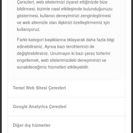
Çerezleri, web sitelerimizi ziyaret ettiğinizde bize
Aslında bunların hepsi santralin kurulum esnasında
bildirmesi, bizimle nasıl etkileşimde bulunduğunuzu
konstruksiyon statik hesaplarını yapan şirket tarafından
göstermesi, kullanıcı deneyiminizi zenginleştirmesi
yapılmalı ve statik raporlarınızda yer almalı.
ve web sitemizle olan ilişkinizi özelleştirmemiz için
kullanıyoruz.
Santral alanında daha önce doğal afetin oluşup
oluşmadığını inceleyelim.
Farklı kategori başlıklarına tıklayarak daha fazla bilgi
edinebilirsiniz. Ayrıca bazı tercihlerinizi de
Araştırmalarımızı yaptıysak az çok bölge ve gelecek yükler
değiştirebilirsiniz. Unutmayın ki bazı çerez türlerini
(Kar-Rüzgar) hakkında bilgi edinmişizdir.
engellemek, web sitelerimizdeki deneyiminizi ve
Tekrardan dönelim bakım konusuna.
sunabileceğimiz hizmetleri etkileyebilir.
GES bakımında dikkat etmeniz gereken birçok konu
olduğundan ve çok farklı uygulamalar olduğundan dolayı
Temel Web Sitesi Çerezleri
buradan paylaşımını yaparsam en az 100 sayfa daha
yazmam gerekir :)
Bir sonraki yazımda temel bakım konularını bildireceğim.
Google Analytics Çerezleri
Tesisinizin bakımını nasıl yapacağınızı bilmiyorsanız
profesyonel destek almanızda fayda olduğunu vurgulamak
Diğer dış hizmetler
istiyorum.