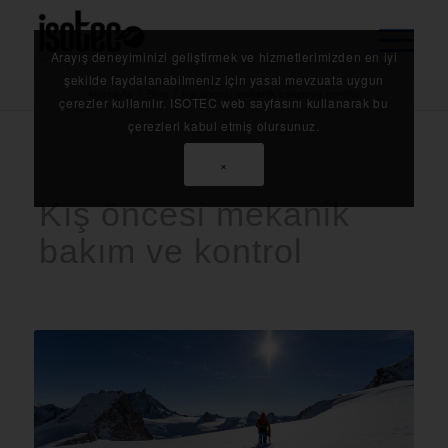
Arayış deneyiminizi geliştirmek ve hizmetlerimizden en iyi
şekilde faydalanabilmeniz için yasal mevzuata uygun
Anasayfa
/
Blog
/
Kış öncesi mekanik bakım ve kontrol
çerezler kullanılır. ISOTEC web sayfasını kullanarak bu
çerezleri kabul etmiş olursunuz.
×
Kış öncesi mekanik
bakım ve kontrol