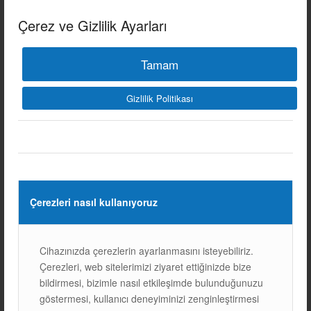
Çerez ve Gizlilik Ayarları
Tamam
Gizlilik Politikası
Diğer Referanslarımız
Çerezleri nasıl kullanıyoruz
Cihazınızda çerezlerin ayarlanmasını isteyebiliriz.
Çerezleri, web sitelerimizi ziyaret ettiğinizde bize
Sonraki
bildirmesi, bizimle nasıl etkileşimde bulunduğunuzu
göstermesi, kullanıcı deneyiminizi zenginleştirmesi