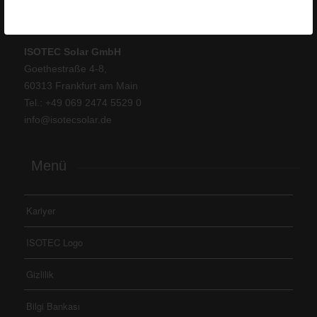
ISOTEC Germany
ISOTEC Solar GmbH
Goethestraße 4-8,
60313 Frankfurt am Main
Tel.: +
49 069 2474 5529 0
info@isotecsolar.de
Menü
Kariyer
ISOTEC Logo
Gizlilik
Bilgi Bankası