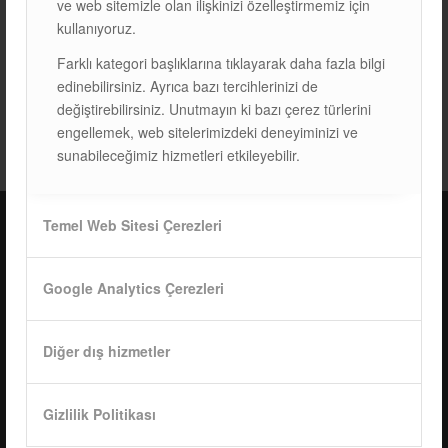
ve web sitemizle olan ilişkinizi özelleştirmemiz için
kullanıyoruz.
Farklı kategori başlıklarına tıklayarak daha fazla bilgi
edinebilirsiniz. Ayrıca bazı tercihlerinizi de
değiştirebilirsiniz. Unutmayın ki bazı çerez türlerini
ETIKETLER:
EĞIMLI ÇATI SISTEMLERI
,
ISOTRAP S
engellemek, web sitelerimizdeki deneyiminizi ve
sunabileceğimiz hizmetleri etkileyebilir.
Temel Web Sitesi Çerezleri
ISOTEC Türkiye – Fabrika
Google Analytics Çerezleri
ISOTEC Enerji A.Ş.
Çerkeşli Mah. İmes OSB 19. Cad. No:18
Diğer dış hizmetler
Kocaeli Dilovası Türkiye
Tel: +
90 262 244 4309
info@isotec.com.tr
Gizlilik Politikası