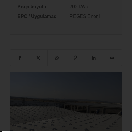
Proje boyutu
203 kWp
EPC / Uygulamacı
REGES Enerji