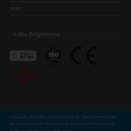
KVKK
Kalite Belgelerimiz
© Copyright – 2013-2022, ISOTEC Enerji Ltd. Şti.. Tasarım görselleri, içerik,
tüm ürün tasarımları ISOTEC’e ait olup hiç bir amaçla ISOTEC’in yazılı izni
olmaksızın kullanılamaz. Tüm hakları saklıdır.