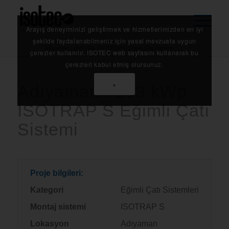
Arayış deneyiminizi geliştirmek ve hizmetlerimizden en iyi
Anasayfa
/
Referanslarımız
/
şekilde faydalanabilmeniz için yasal mevzuata uygun
Adıyaman / 203 kWp ISOTRAP S Eğimli Çatı Sistemi
çerezler kullanılır. ISOTEC web sayfasını kullanarak bu
çerezleri kabul etmiş olursunuz.
×
Adıyaman / 203 kWp
ISOTRAP S Eğimli Çatı
Sistemi
Proje bilgileri:
Kategori
Eğimli Çatı Sistemleri
Montaj sistemi
ISOTRAP S
Lokasyon
Adıyaman