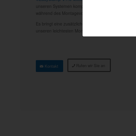
unseren Systemen kompatibel und bieten den Vorteil 
während des Montagevorgangs der Solarmodule.
Es bringt eine zusätzliche Last von 1,4 - 2,4 kg au
unseren leichtesten Montagesystemen.
Rufen wir Sie an
Kontakt