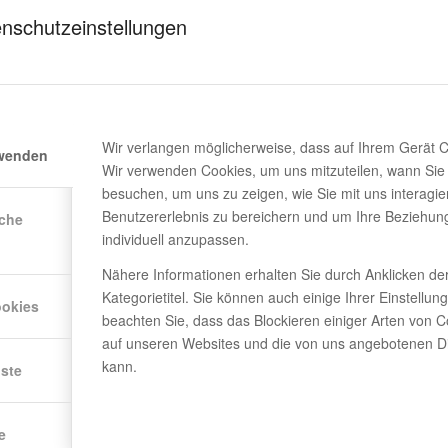
Kompati
nschutzeinstellungen
L: 1550
nde Schienen eingesetzt werden, werden
Befesti
aufgebracht. Bei
Kompres
och geschraubt.
Wir verlangen möglicherweise, dass auf Ihrem Gerät 
Verwend
rwenden
ontagesystem ist aus der
Wir verwenden Cookies, um uns mitzuteilen, wann Sie
Schi
fertigt und wird mittels Klemmvorrichtung
besuchen, um uns zu zeigen, wie Sie mit uns interagie
Befe
mmt.
Benutzererlebnis zu bereichern und um Ihre Beziehun
iche
individuell anzupassen.
 das Geräteinnere eindringen kann und wird
Technis
schiene angebracht.
Nähere Informationen erhalten Sie durch Anklicken de
Kategorietitel. Sie können auch einige Ihrer Einstellun
Es kann 
ookies
chaftliche Lösung mit seiner Option, sondern
beachten Sie, dass das Blockieren einiger Arten von C
der Span
arantie abgedeckt.
auf unseren Websites und die von uns angebotenen Di
undlage der in den EUROCODE-Normen
kann.
nste
Schien
wickelt und hergestellt.
Höheno
en Montageschienen befestigt werden
e
1.3 Kantenklemme
Diese Kits sind mit all