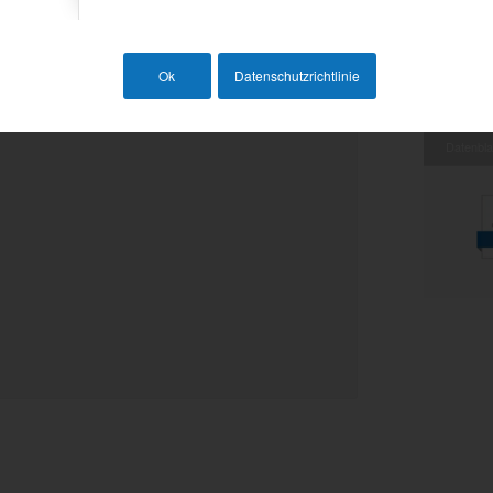
einer schnellen Installation bis zu
Ok
Datenschutzrichtlinie
f 1 Quadratmeter Dachfläche und gehört zu
Datenbla