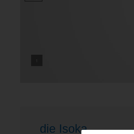
1
die Isoka