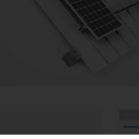
Technis
Anwend