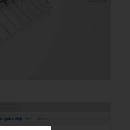
Weiter
che Daten
ungsbereich:
Klemmdächer