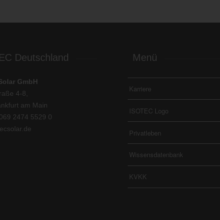
EC Deutschland
Menü
Solar GmbH
Karriere
raße 4-8,
nkfurt am Main
ISOTEC Logo
069 2474 5529 0
ecsolar.de
Privatleben
Wissensdatenbank
KVKK