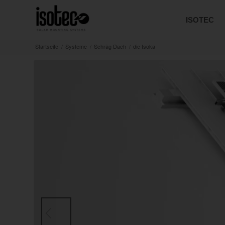
ISOTEC
Startseite
/
Systeme
/
Schräg Dach
/
die Isoka