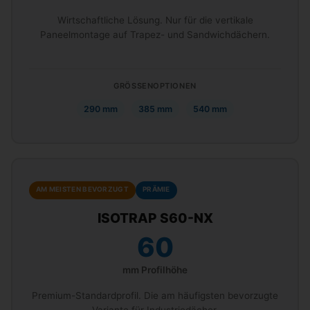
Wirtschaftliche Lösung. Nur für die vertikale
Paneelmontage auf Trapez- und Sandwichdächern.
GRÖSSENOPTIONEN
290 mm
385 mm
540 mm
AM MEISTEN BEVORZUGT
PRÄMIE
ISOTRAP S60-NX
60
mm Profilhöhe
Premium-Standardprofil. Die am häufigsten bevorzugte
Variante für Industriedächer.