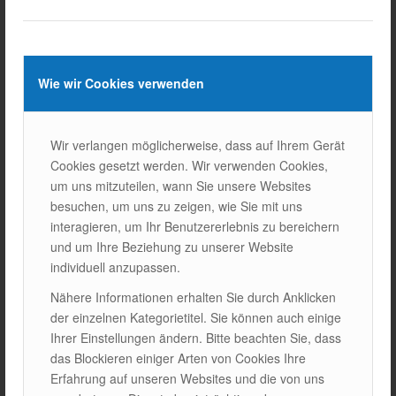
Wie wir Cookies verwenden
Wir verlangen möglicherweise, dass auf Ihrem Gerät
DEUTSCHLAND
Cookies gesetzt werden. Wir verwenden Cookies,
ISOTEC Solar GmbH
um uns mitzuteilen, wann Sie unsere Websites
besuchen, um uns zu zeigen, wie Sie mit uns
interagieren, um Ihr Benutzererlebnis zu bereichern
und um Ihre Beziehung zu unserer Website
Goethestraße 4-8,
E-Mail:
individuell anzupassen.
60313Frankfurt am
info@isotecsolar.de
Nähere Informationen erhalten Sie durch Anklicken
Main
Tel.: +
49 6924 7455
der einzelnen Kategorietitel. Sie können auch einige
290
Ihrer Einstellungen ändern. Bitte beachten Sie, dass
das Blockieren einiger Arten von Cookies Ihre
Erfahrung auf unseren Websites und die von uns