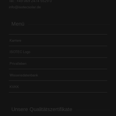
Tel.: +
49 069 2474 5529 0
info@isotecsolar.de
Menü
Karriere
ISOTEC Logo
Privatleben
Wissensdatenbank
KVKK
Unsere Qualitätszertifikate