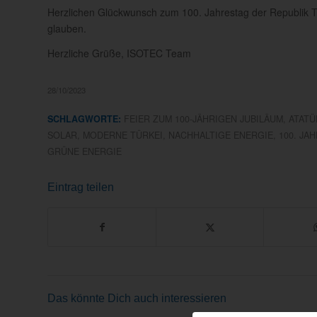
Herzlichen Glückwunsch zum 100. Jahrestag der Republik Tür
glauben.
Herzliche Grüße, ISOTEC Team
28/10/2023
SCHLAGWORTE:
FEIER ZUM 100-JÄHRIGEN JUBILÄUM
,
ATATÜ
SOLAR
,
MODERNE TÜRKEI
,
NACHHALTIGE ENERGIE
,
100. JA
GRÜNE ENERGIE
Eintrag teilen
Das könnte Dich auch interessieren