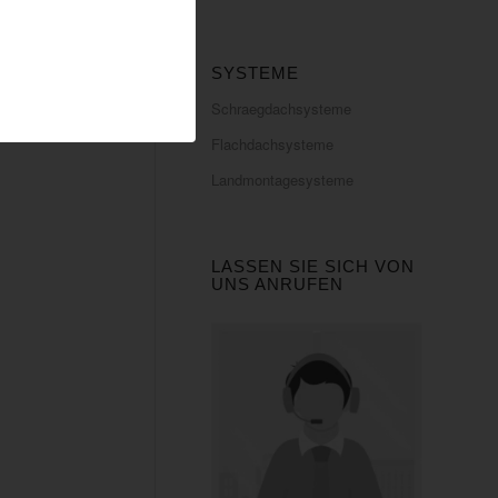
SYSTEME
Schraegdachsysteme
Flachdachsysteme
Landmontagesysteme
LASSEN SIE SICH VON
UNS ANRUFEN