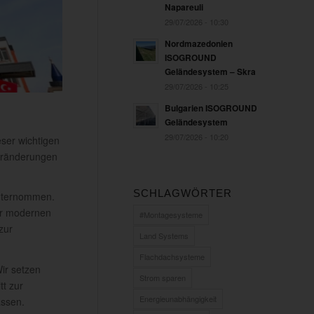
Napareuli
29/07/2026 - 10:30
Nordmazedonien
ISOGROUND
Geländesystem – Skra
29/07/2026 - 10:25
Bulgarien ISOGROUND
Geländesystem
29/07/2026 - 10:20
eser wichtigen
eränderungen
SCHLAGWÖRTER
unternommen.
ner modernen
#Montagesysteme
zur
Land Systems
Flachdachsysteme
Wir setzen
Strom sparen
tt zur
Energieunabhängigkeit
assen.