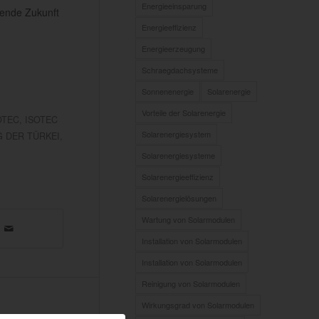
Energieeinsparung
zende Zukunft
Energieeffizienz
Energieerzeugung
Schraegdachsysteme
Sonnenenergie
Solarenergie
Vorteile der Solarenergie
OTEC
,
ISOTEC
Solarenergiesystem
G DER TÜRKEI
,
Solarenergiesysteme
Solarenergieeffizienz
Solarenergielösungen
Wartung von Solarmodulen
Installation von Solarmodulen
Installation von Solarmodulen
Reinigung von Solarmodulen
Wirkungsgrad von Solarmodulen