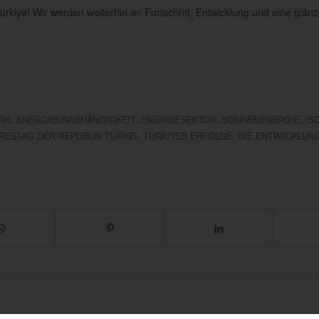
kiye! Wir werden weiterhin an Fortschritt, Entwicklung und eine glän
RK
,
ENERGIEUNABHÄNGIGKEIT
,
ENERGIESEKTOR
,
SONNENENERGIE
,
IS
HRESTAG DER REPUBLIK TÜRKEI
,
TÜRKIYES ERFOLGE
,
DIE ENTWICKLUN