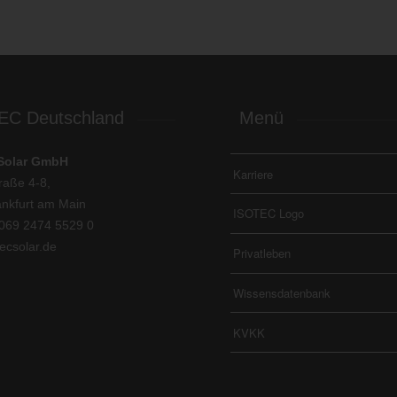
EC Deutschland
Menü
Solar GmbH
Karriere
raße 4-8,
nkfurt am Main
ISOTEC Logo
069 2474 5529 0
ecsolar.de
Privatleben
Wissensdatenbank
KVKK