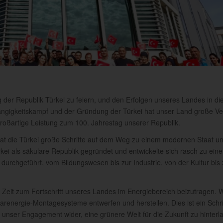
der Republik Türkei zu feiern, und den Erfolgen unseres Landes in di
ängigkeitskampf und der Gründung der Türkei hat unser Land große V
 großartige Leistung zum 100. Jahrestag unserer Republik.
hat die Türkei große Schritte auf dem Weg zu einem modernen Staat 
kei als säkulare Republik gegründet und entwickelte sich rasch zu ei
durchgeführt, vom Bildungswesen bis zur Industrie, von der Kultur bis 
en Zeit zum Fortschritt unseres Landes im Energiebereich beizutragen. 
larenergie-Montagesysteme entwerfen und herstellen. Dies ist ein Schri
 unser Engagement wider, eine grünere Welt für die Zukunft zu hinterl