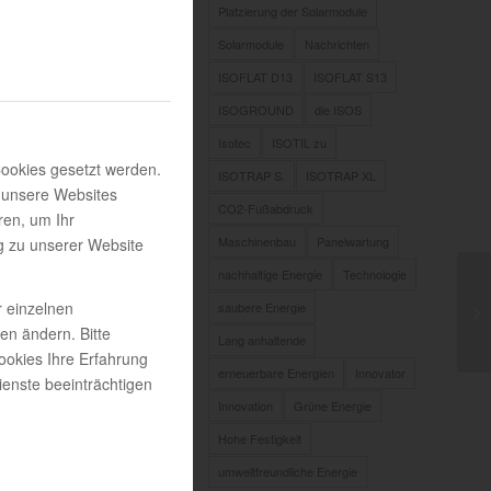
Platzierung der Solarmodule
Solarmodule
Nachrichten
ISOFLAT D13
ISOFLAT S13
ISOGROUND
die ISOS
Isotec
ISOTIL zu
Cookies gesetzt werden.
ISOTRAP S.
ISOTRAP XL
 unsere Websites
CO2-Fußabdruck
ren, um Ihr
Maschinenbau
Panelwartung
g zu unserer Website
nachhaltige Energie
Technologie
r einzelnen
saubere Energie
gen ändern. Bitte
Lang anhaltende
ookies Ihre Erfahrung
erneuerbare Energien
Innovator
enste beeinträchtigen
Innovation
Grüne Energie
Hohe Festigkeit
umweltfreundliche Energie