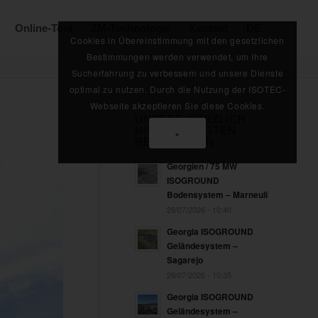
Online-Tool
ZM-Technologie
Kontakt
DE
Cookies in Übereinstimmung mit den gesetzlichen
Bestimmungen werden verwendet, um Ihre
Sucherfahrung zu verbessern und unsere Dienste
optimal zu nutzen. Durch die Nutzung der ISOTEC-
Webseite akzeptieren Sie diese Cookies.
UNSERE KÜRZLICH
HINZUGEFÜGTEN
×
REFERENZEN
Georgien / 75 MW
ISOGROUND
Bodensystem – Marneuli
29/07/2026 - 10:40
Georgia ISOGROUND
Geländesystem –
Sagarejo
29/07/2026 - 10:35
Georgia ISOGROUND
Geländesystem –