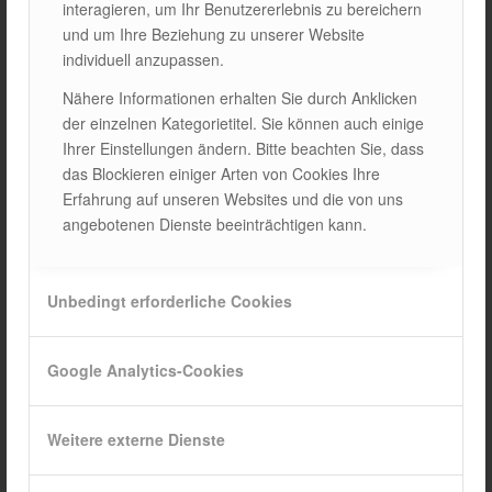
Transparente Solarmodule werden nicht nur in Gebäuden
interagieren, um Ihr Benutzererlebnis zu bereichern
verwendet,
ELEKTROFAHRZEUGE
,
TRAGBARE GERÄTE
,
und um Ihre Beziehung zu unserer Website
SMARTPHONES
und
TRAGBARE TECHNOLOGIEN
Es
individuell anzupassen.
kann in vielen Bereichen eingesetzt werden, wie z. B. Diese
Nähere Informationen erhalten Sie durch Anklicken
Paneele,
MÖBEL
,
TRAGBARES ACCESSOIRE
Es kann
der einzelnen Kategorietitel. Sie können auch einige
integriert werden, um auch in kleinen Bereichen wie z. B.
Ihrer Einstellungen ändern. Bitte beachten Sie, dass
Energie zu erzeugen.
das Blockieren einiger Arten von Cookies Ihre
Erfahrung auf unseren Websites und die von uns
C. Speicher mit hoher Kapazität und
angebotenen Dienste beeinträchtigen kann.
fortschrittliche Batterien
Mit der Entwicklung von Batterietechnologien
TRANSPARENTE SOLARMODULE
, die Energie, die es
Unbedingt erforderliche Cookies
erzeugt
LAGERUNG
wird seine Kapazität erhöhen und so
eine 24-Stunden-Energieversorgung ermöglichen.
Google Analytics-Cookies
5. Herausforderungen
Weitere externe Dienste
und Lösungen im