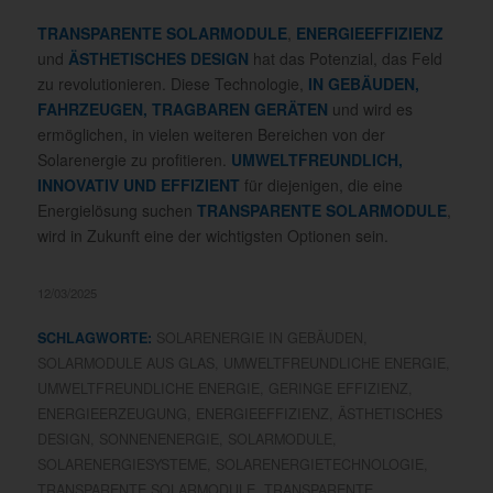
TRANSPARENTE SOLARMODULE
,
ENERGIEEFFIZIENZ
und
ÄSTHETISCHES DESIGN
hat das Potenzial, das Feld
zu revolutionieren. Diese Technologie,
IN GEBÄUDEN,
FAHRZEUGEN, TRAGBAREN GERÄTEN
und wird es
ermöglichen, in vielen weiteren Bereichen von der
Solarenergie zu profitieren.
UMWELTFREUNDLICH,
INNOVATIV UND EFFIZIENT
für diejenigen, die eine
Energielösung suchen
TRANSPARENTE SOLARMODULE
,
wird in Zukunft eine der wichtigsten Optionen sein.
12/03/2025
SCHLAGWORTE:
SOLARENERGIE IN GEBÄUDEN
,
SOLARMODULE AUS GLAS
,
UMWELTFREUNDLICHE ENERGIE
,
UMWELTFREUNDLICHE ENERGIE
,
GERINGE EFFIZIENZ
,
ENERGIEERZEUGUNG
,
ENERGIEEFFIZIENZ
,
ÄSTHETISCHES
DESIGN
,
SONNENENERGIE
,
SOLARMODULE
,
SOLARENERGIESYSTEME
,
SOLARENERGIETECHNOLOGIE
,
TRANSPARENTE SOLARMODULE
,
TRANSPARENTE