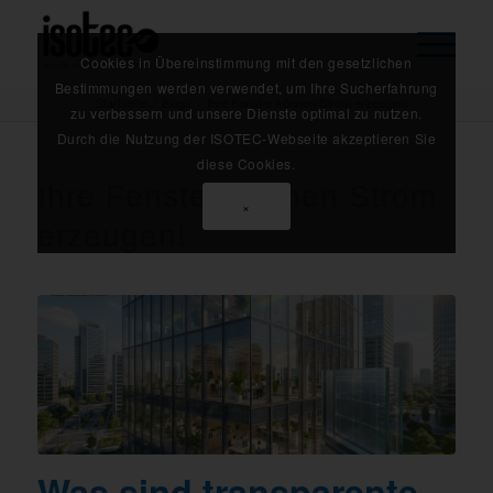
Cookies in Übereinstimmung mit den gesetzlichen
Bestimmungen werden verwendet, um Ihre Sucherfahrung
Startseite
/
Blogs
/
Ihre Fenster können Strom erzeugen!
zu verbessern und unsere Dienste optimal zu nutzen.
Durch die Nutzung der ISOTEC-Webseite akzeptieren Sie
diese Cookies.
Ihre Fenster können Strom
×
erzeugen!
Was sind transparente