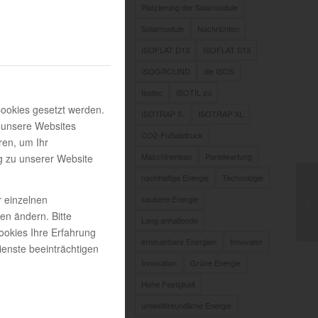
Platzierung der Solarmodule
Solarmodule
Nachrichten
minderer
ISOFLAT D13
ISOFLAT S13
ISOGROUND
die ISOS
Isotec
ISOTIL zu
Cookies gesetzt werden.
ISOTRAP S.
ISOTRAP XL
 die Wahl
 unsere Websites
CO2-Fußabdruck
ren, um Ihr
Maschinenbau
Panelwartung
g zu unserer Website
srüstung
ist
nachhaltige Energie
Technologie
 die
en,
r einzelnen
saubere Energie
gen ändern. Bitte
Lang anhaltende
ookies Ihre Erfahrung
erneuerbare Energien
Innovator
enste beeinträchtigen
Innovation
Grüne Energie
E
,
WARTUNG
Hohe Festigkeit
EN
,
umweltfreundliche Energie