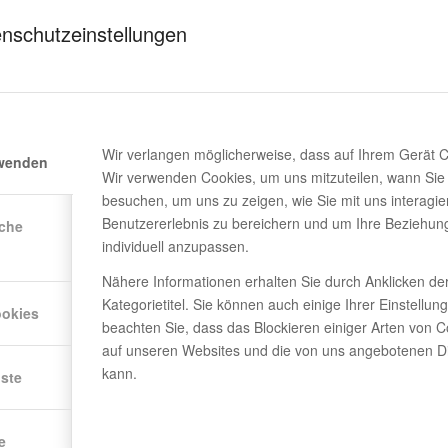
nschutzeinstellungen
ICHERSYSTEMEN
Batterien
Es muss die richtige Kapazität und Qualität haben. Batterien 
chwendung gespeicherter Energie führen.
n
Wir verlangen möglicherweise, dass auf Ihrem Gerät 
rwenden
sse können die Oberfläche der Platten mit der Zeit beschädigen. Durch
Wir verwenden Cookies, um uns mitzuteilen, wann Sie
 auf lange Sicht verhindert werden.
besuchen, um uns zu zeigen, wie Sie mit uns interagie
Benutzererlebnis zu bereichern und um Ihre Beziehun
iche
tallation
,
regelmäßige Wartung
und
Verwendung hochwertiger Au
individuell anzupassen.
gen Winkel,
Verhindern von Schattenproblemen
und Maßnahmen wie
eistung
. Wenn Sie das Beste aus der Solarenergie herausholen möcht
Nähere Informationen erhalten Sie durch Anklicken de
ystem
effizient arbeiten
Sie können bereitstellen.
Kategorietitel. Sie können auch einige Ihrer Einstellun
ookies
beachten Sie, dass das Blockieren einiger Arten von C
auf unseren Websites und die von uns angebotenen Di
kann.
nste
ERGIEVERLUSTE
,
ENERGIEEFFIZIENZ
,
SCHATTIERUNG
,
SONNENENERGI
REINIGUNG VON SOLARMODULEN
,
SOLARMODULE
,
WETTERBEDINGUNG
e
ONTAGE
,
PRODUKTIVITÄTSVERLUST