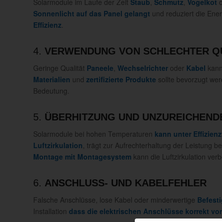
Solarmodule im Laufe der Zeit
Staub
,
Schmutz
,
Vogelkot
o
Sonnenlicht auf das Panel gelangt
und reduziert die Ene
Effizienz
.
4.
VERWENDUNG VON SCHLECHTER Q
Geringe Qualität
Paneele
,
Wechselrichter
oder
Kabel
kann 
Materialien
und
zertifizierte Produkte
sollte bevorzugt we
Bedeutung.
5.
ÜBERHITZUNG UND UNZUREICHEND
Solarmodule bei hohen Temperaturen
kann unter Effizienz
Luftzirkulation
, trägt zur Aufrechterhaltung der Leistung b
Montage mit Montagesystem
kann die Luftzirkulation ver
6.
ANSCHLUSS- UND KABELFEHLER
Falsche Anschlüsse, lose Kabel oder minderwertige
Befest
Installation
dass die elektrischen Anschlüsse korrekt 