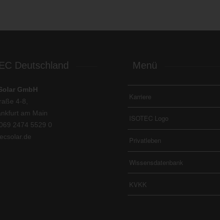
EC Deutschland
Menü
Solar GmbH
Karriere
raße 4-8,
nkfurt am Main
ISOTEC Logo
069 2474 5529 0
ecsolar.de
Privatleben
Wissensdatenbank
KVKK