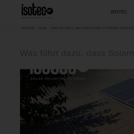
ISOTEC
Startseite
/
Blogs
/
Was führt dazu, dass Solarmodule an Effizienz verlieren?
Was führt dazu, dass Solarm