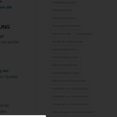
ss
Energieeinsparung
gert die
Energieeffizienz
Energieerzeugung
Schraegdachsysteme
UNG
Sonnenenergie
Solarenergie
ge
Vorteile der Solarenergie
s von großer
Solarenergiesystem
Solarenergiesysteme
Solarenergieeffizienz
g der
Solarenergielösungen
er Qualität
Wartung von Solarmodulen
Installation von Solarmodulen
Installation von Solarmodulen
Reinigung von Solarmodulen
nd der
rden.
Wirkungsgrad von Solarmodulen