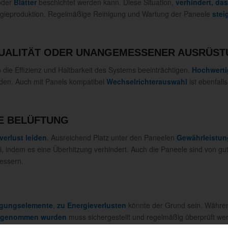
der
Blätter
beschichtet werden kann. Diese Situation,
verhindert, da
rgieproduktion. Regelmäßige Reinigung und Wartung der Paneele
stei
UALITÄT ODER UNANGEMESSENER AUSRÜST
die Effizienz und Haltbarkeit des Systems beeinträchtigen.
Hochwerti
rden. Auch mit Panels kompatibel
Wechselrichterauswahl
ist ebenfall
E BELÜFTUNG
verlust leiden
. Ausreichend Platz unter den Paneelen
Gewährleistun
ei, indem es eine Überhitzung verhindert. Auch die Paneele sind von gut
bessern.
igungselemente
,
zu Energieverlusten
könnte der Grund sein. Währe
vorgenommen wurden
muss sichergestellt und regelmäßig überprüft we