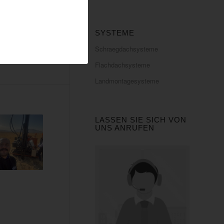
SYSTEME
Schraegdachsysteme
Flachdachsysteme
Landmontagesysteme
LASSEN SIE SICH VON
UNS ANRUFEN