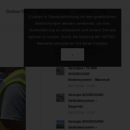
Online-Tool
ZM-Technologie
Kontakt
DE
Cookies in Übereinstimmung mit den gesetzlichen
Bestimmungen werden verwendet, um Ihre
Sucherfahrung zu verbessern und unsere Dienste
optimal zu nutzen. Durch die Nutzung der ISOTEC-
Webseite akzeptieren Sie diese Cookies.
UNSERE KÜRZLICH
HINZUGEFÜGTEN
×
REFERENZEN
Georgien / 75 MW
ISOGROUND
Bodensystem – Marneuli
29/07/2026 - 10:40
Georgia ISOGROUND
Geländesystem –
Sagarejo
29/07/2026 - 10:35
Georgia ISOGROUND
Geländesystem –