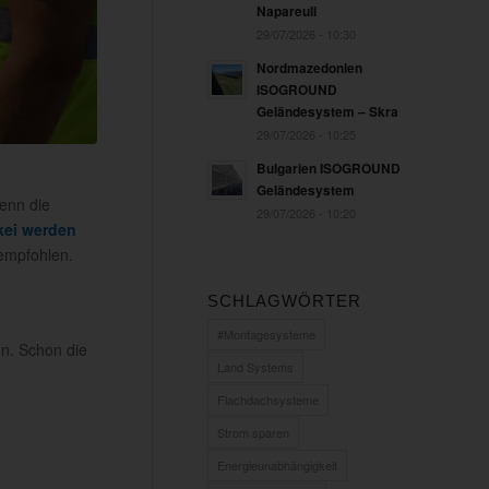
Napareuli
29/07/2026 - 10:30
Nordmazedonien
ISOGROUND
Geländesystem – Skra
29/07/2026 - 10:25
Bulgarien ISOGROUND
Geländesystem
Wenn die
29/07/2026 - 10:20
kei werden
 empfohlen.
SCHLAGWÖRTER
#Montagesysteme
en. Schon die
Land Systems
Flachdachsysteme
Strom sparen
Energieunabhängigkeit