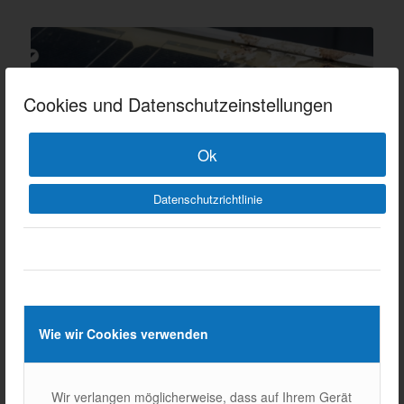
Cookies und Datenschutzeinstellungen
Ok
Datenschutzrichtlinie
Wie wir Cookies verwenden
WARUM VERLIEREN
SOLARMODULE AN
Wir verlangen möglicherweise, dass auf Ihrem Gerät
EFFIZIENZ?