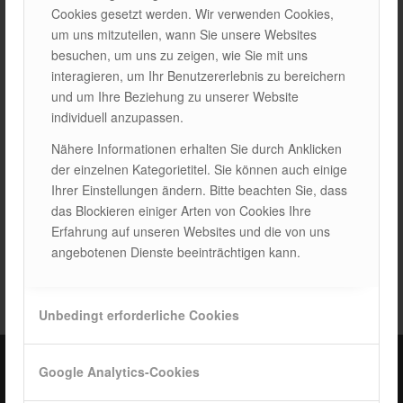
Cookies gesetzt werden. Wir verwenden Cookies,
BLOGS
um uns mitzuteilen, wann Sie unsere Websites
besuchen, um uns zu zeigen, wie Sie mit uns
1. PHYSIKALISCHE SCHÄDEN AN SOLARMODULEN Im
interagieren, um Ihr Benutzererlebnis zu bereichern
Laufe der Zeit können Solarmodule aufgrund verschiedener
und um Ihre Beziehung zu unserer Website
externer Faktoren PHYSIKALISCHE SCHÄDEN erleiden.
individuell anzupassen.
REGEN, SCHNEE, WIND und EXTREME TEMPERATUREN
Nähere Informationen erhalten Sie durch Anklicken
können RISSE oder BRÜCHE auf der Oberfläche der
der einzelnen Kategorietitel. Sie können auch einige
Paneele verursachen. …
Ihrer Einstellungen ändern. Bitte beachten Sie, dass
das Blockieren einiger Arten von Cookies Ihre
12/03/2025
Erfahrung auf unseren Websites und die von uns
angebotenen Dienste beeinträchtigen kann.
Unbedingt erforderliche Cookies
Google Analytics-Cookies
ISOTEC Türkiye – Fabrik