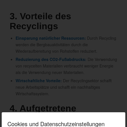
3. Vorteile des
Recyclings
Einsparung natürlicher Ressourcen:
Durch Recycling
werden die Bergbauaktivitäten durch die
Wiederaufbereitung von Rohstoffen reduziert.
Reduzierung des CO2-Fußabdrucks:
Die Verwendung
von recycelten Materialien verbraucht weniger Energie
als die Verwendung neuer Materialien.
Wirtschaftliche Vorteile:
Der Recyclingsektor schafft
neue Arbeitsplätze und schafft ein nachhaltiges
Wirtschaftssystem.
4. Aufgetretene
Herausforderungen
Cookies und Datenschutzeinstellungen