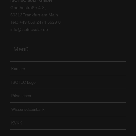
ISOTEC Solar GmbH
Goethestraße 4-8,
60313Frankfurt am Main
Tel.: +
49 069 2474 5529 0
info@isotecsolar.de
Menü
Karriere
ISOTEC Logo
Privatleben
Wissensdatenbank
KVKK