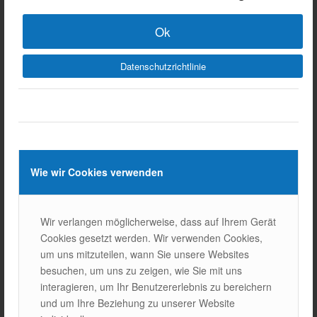
Hohe Recyclingkosten:
Die Trennung und
Verarbeitung von Silizium kann kostspielig sein.
Ok
Begrenzte Recycling-Infrastruktur:
In vielen Teilen
der Welt sind die Recyclinganlagen für Solarmodule
Datenschutzrichtlinie
noch nicht ausreichend ausgestattet.
5.
Recyclingtechnologien
der Zukunft
Wie wir Cookies verwenden
In Zukunft
effizientere Recyclingtechniken
durch die
Entwicklung von Solarmodulen
einfacheres und
Wir verlangen möglicherweise, dass auf Ihrem Gerät
wirtschaftlicheres Recycling
können bereitgestellt
Cookies gesetzt werden. Wir verwenden Cookies,
werden. Neue chemische und mechanische Verfahren
um uns mitzuteilen, wann Sie unsere Websites
können die Rückgewinnungsraten erhöhen und den
besuchen, um uns zu zeigen, wie Sie mit uns
Prozess nachhaltiger machen.
interagieren, um Ihr Benutzererlebnis zu bereichern
Das Recycling von Solarmodulen spielt in den
und um Ihre Beziehung zu unserer Website
Energiesystemen der Zukunft eine entscheidende Rolle. Die