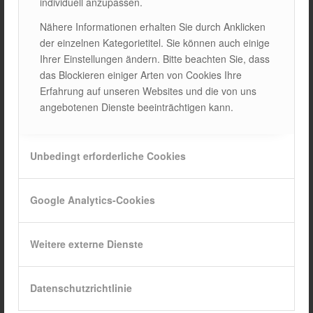
individuell anzupassen.
Entwicklung und Ausweitung dieses Prozesses wird ein
Nähere Informationen erhalten Sie durch Anklicken
großer Schritt in Richtung einer saubereren und
der einzelnen Kategorietitel. Sie können auch einige
nachhaltigeren Welt sein.
Ihrer Einstellungen ändern. Bitte beachten Sie, dass
das Blockieren einiger Arten von Cookies Ihre
12/03/2025
Erfahrung auf unseren Websites und die von uns
angebotenen Dienste beeinträchtigen kann.
SCHLAGWORTE:
ABFALLWIRTSCHAFT
,
GLASRECYCLING
,
UMWELTFREUNDLICH
,
WERTVOLLE MATERIALIEN
,
EINSPARUNG NATÜRLICHER RESSOURCEN
,
Unbedingt erforderliche Cookies
WIRTSCHAFTLICHE VORTEILE
,
ENERGIEEINSPARUNG
,
RECYCELN
,
RECYCLINGVORTEILE
,
RECYCLINGTECHNOLOGIEN
,
RECYCLING-
Google Analytics-Cookies
HERAUSFORDERUNGEN
,
SONNENENERGIE
,
DIE ZUKUNFT
DER SOLARENERGIE
,
RECYCLINGPROZESS FÜR
SOLARMODULE
,
SOLARMODULE
,
CO2-FUSSABDRUCK
,
Weitere externe Dienste
METALLRECYCLING
,
SILIZIUMRECYCLING
,
NACHHALTIGE
ENERGIE
Datenschutzrichtlinie
Eintrag teilen